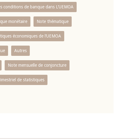
es conditions de banque dans L‘UEMOA
tique monétaire
Note thématique
istiques économiques de l‘UEMOA
que
Autres
Note mensuelle de conjoncture
rimestriel de statistiques