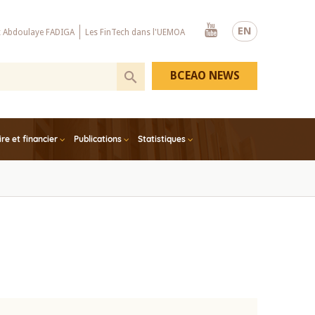
Youtube
EN
x Abdoulaye FADIGA
Les FinTech dans l'UEMOA
BCEAO NEWS
e et financier
Publications
Statistiques