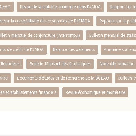
 BCEAO
Revue de la stabilité financière dans l‘UMOA
Rapport sur l
t sur la compétitivité des économies de l‘UEMOA
Rapport sur la poli
lletin mensuel de conjoncture (interrompu)
Bulletin mensuel de stat
ents de crédit de l‘UMOA
Balance des paiements
Annuaire statisti
 financières
Bulletin Mensuel des Statistiques
Note d’information
nance
Documents d’études et de recherche de la BCEAO
Bulletin t
s et établissements financiers
Revue économique et monétaire