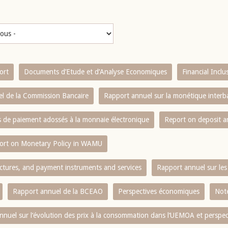
ort
Documents d’Etude et d’Analyse Economiques
Financial Incl
l de la Commission Bancaire
Rapport annuel sur la monétique inter
es de paiement adossés à la monnaie électronique
Report on deposit 
ort on Monetary Policy in WAMU
ctures, and payment instruments and services
Rapport annuel sur les 
Rapport annuel de la BCEAO
Perspectives économiques
Note
nnuel sur l‘évolution des prix à la consommation dans l‘UEMOA et perspec