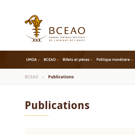
Skip
to
main
content
UMOA
BCEAO
Billets et pièces
Politique monétaire
Fil
BCEAO
Publications
d'Ariane
Publications