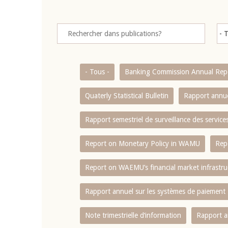
- Tous -
Banking Commission Annual Rep
Quaterly Statistical Bulletin
Rapport annue
Rapport semestriel de surveillance des servic
Report on Monetary Policy in WAMU
Rep
Report on WAEMU’s financial market infrastru
Rapport annuel sur les systèmes de paiement
Note trimestrielle d‘information
Rapport a