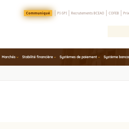
Menu
Communiqué
PI-SPI
Recrutements BCEAO
COFEB
Pri
Top
Marchés
Stabilité financière
Systèmes de paiement
Système bancair