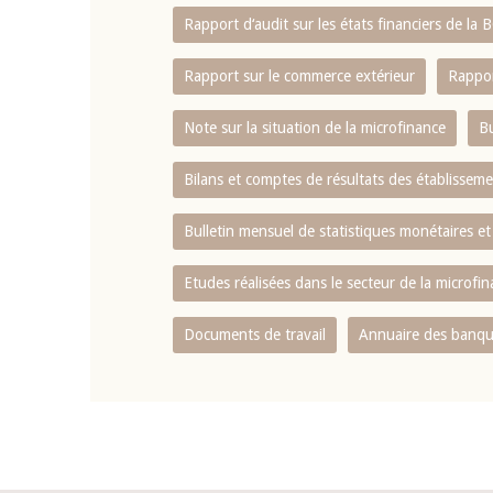
Rapport d‘audit sur les états financiers de la
Rapport sur le commerce extérieur
Rappor
Note sur la situation de la microfinance
Bu
Bilans et comptes de résultats des établissem
Bulletin mensuel de statistiques monétaires et
Etudes réalisées dans le secteur de la microfi
Documents de travail
Annuaire des banque