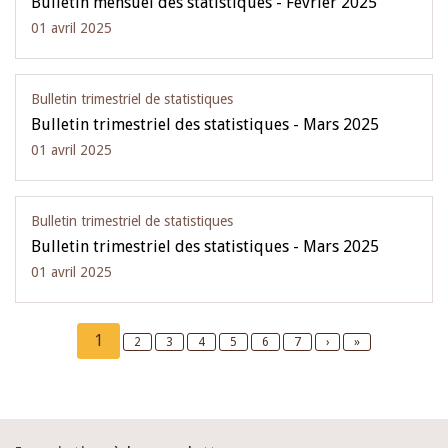
Bulletin mensuel des statistiques - Février 2025
01 avril 2025
Bulletin trimestriel de statistiques
Bulletin trimestriel des statistiques - Mars 2025
01 avril 2025
Bulletin trimestriel de statistiques
Bulletin trimestriel des statistiques - Mars 2025
01 avril 2025
Pagination
Current
1
Page
2
Page
3
Page
4
Page
5
Page
6
Page
7
Next
›
Last
»
page
page
page