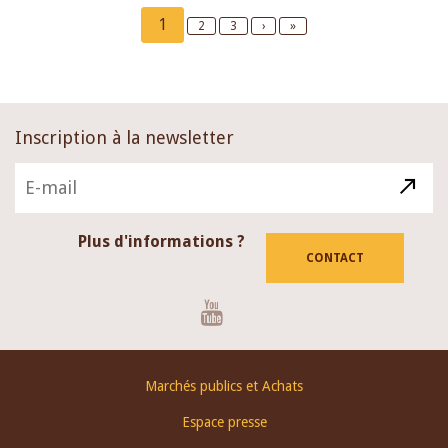
Pagination
Current
1
Page
2
Page
3
Next
›
Last
»
page
page
page
Inscription à la newsletter
Plus d'informations ?
CONTACT
Youtube
Footer
Marchés publics et Achats
menu
Espace presse