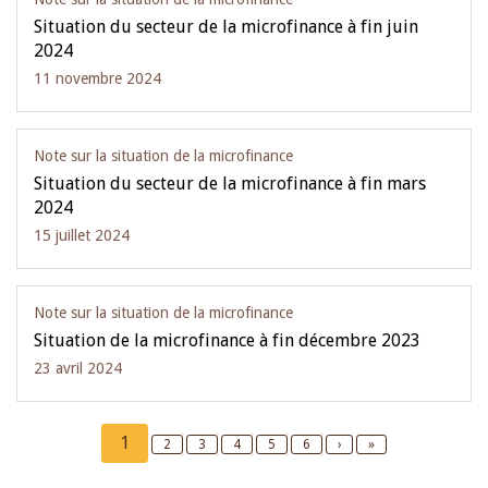
Situation du secteur de la microfinance à fin juin
2024
11 novembre 2024
Note sur la situation de la microfinance
Situation du secteur de la microfinance à fin mars
2024
15 juillet 2024
Note sur la situation de la microfinance
Situation de la microfinance à fin décembre 2023
23 avril 2024
Pagination
Current
1
Page
2
Page
3
Page
4
Page
5
Page
6
Next
›
Last
»
page
page
page