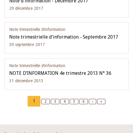
Note d’information - Décembre 2017
29 décembre 2017
Note trimestrielle d‘information
Note trimestrielle d’information - Septembre 2017
30 septembre 2017
Note trimestrielle d‘information
NOTE D’INFORMATION 4e trimestre 2013 N° 36
31 décembre 2013
Pagination
Current
1
Page
2
Page
3
Page
4
Page
5
Page
6
Next
›
Last
»
page
page
page