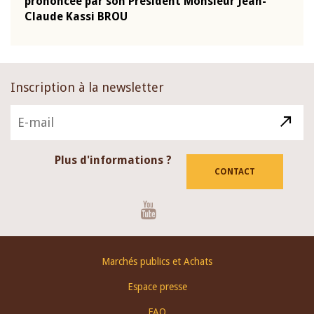
prononcée par son Président Monsieur Jean-
pron
Claude Kassi BROU
Clau
Inscription à la newsletter
Plus d'informations ?
CONTACT
Youtube
Footer
Marchés publics et Achats
menu
Espace presse
FAQ