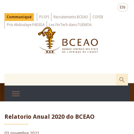
Skip
EN
to
main
Menu
Communiqué
PI-SPI
Recrutements BCEAO
COFEB
Top
content
Prix Abdoulaye FADIGA
Les FinTech dans l'UEMOA
Relatorio Anual 2020 do BCEAO
03 novembre 2021