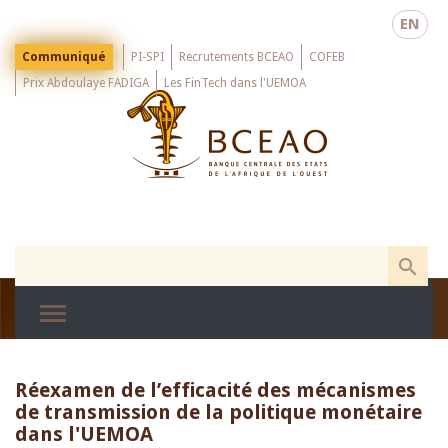
Skip
EN
to
main
Menu
Communiqué
PI-SPI
Recrutements BCEAO
COFEB
Top
content
Prix Abdoulaye FADIGA
Les FinTech dans l'UEMOA
Réexamen de l’efficacité des mécanismes
de transmission de la politique monétaire
dans l'UEMOA