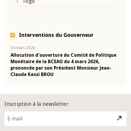
Togo
Interventions du Gouverneur
04 mars 2026
22 ju
que
Allocution d'ouverture du Comité de Politique
Mot 
Monétaire de la BCEAO du 4 mars 2026,
Kass
-
prononcée par son Président Monsieur Jean-
prés
Claude Kassi BROU
BCE
Inscription à la newsletter