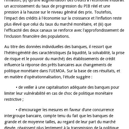
l'inflation, (ii) qu'une augmentation des crédits à l'économie induirait
un accroissement du taux de progression du PIB réel et une
pression à la hausse sur le niveau général des prix. Toutefois,
l'impact des crédits à l'économie sur la croissance et l'inflation reste
plus élevé que celui du taux du marché monétaire, et (iii) que
l'efficacité des deux canaux se renforce avec l'approfondissement de
l'inclusion financière des populations.
Au titre des données individuelles des banques, il ressort que
l'hétérogénéité des caractéristiques (la liquidité, la solvabilité, la prise
de risque et le pouvoir du marché) des établissements de crédit
influence la réponse des prêts bancaires aux changements de
politique monétaire dans l'UEMOA. Sur la base de ces résultats, et
en matière d'opérationnalisation, l'étude suggère :
• de veiller à une capitalisation adéquate des banques pour
limiter leur vulnérabilité en cas de choc de politique monétaire
restrictive ;
• d'encourager les mesures en faveur d’une concurrence
intergroupe bancaire, compte tenu du fait que les banques de
grande et de moyenne tailles, au regard de leur part du marché
élevée, réagissent plus lentement à la transmission de la politique