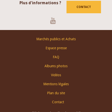
Plus d'informations ?
CONTACT
Youtube
Footer
Marchés publics et Achats
menu
Espace presse
FAQ
Albums photos
Vidéos
Mentions légales
Plan du site
Contact