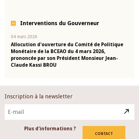
Interventions du Gouverneur
04 mars 2026
22 ju
que
Allocution d'ouverture du Comité de Politique
Mot 
Monétaire de la BCEAO du 4 mars 2026,
Kass
-
prononcée par son Président Monsieur Jean-
prés
Claude Kassi BROU
BCE
Inscription à la newsletter
Plus d'informations ?
CONTACT