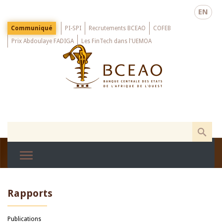
Skip
EN
to
main
Menu
Communiqué
PI-SPI
Recrutements BCEAO
COFEB
Top
content
Prix Abdoulaye FADIGA
Les FinTech dans l'UEMOA
Rapports
Publications