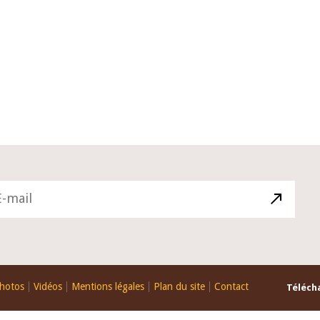
10 juin 2026
du Gouverneur Jean-
Allocution d'ouverture du Comité 
 lors de la cérémonie
Politique Monétaire de la BCEAO d
u rapport annuel 2025
juin 2026, prononcée par son Prési
Monsieur Jean-Claude Kassi BROU
hotos
Vidéos
Mentions légales
Plan du site
Contact
Télécha