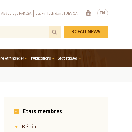
Youtube
EN
x Abdoulaye FADIGA
Les FinTech dans l'UEMOA
BCEAO NEWS
e et financier
Publications
Statistiques
Etats membres
Bénin