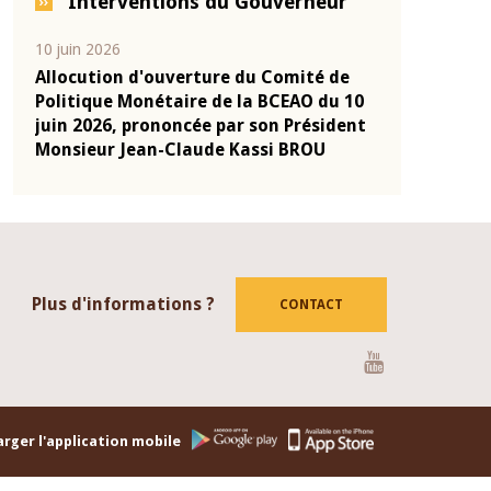
Interventions du Gouverneur
04 mars 2026
22 juillet 2026
de
Allocution d'ouverture du Comité de
Mot introdu
u 10
Politique Monétaire de la BCEAO du 4
Claude Kass
dent
mars 2026, prononcée par son Président
de présenta
Monsieur Jean-Claude Kassi BROU
de la BCEAO
Plus d'informations ?
CONTACT
Youtube
rger l'application mobile