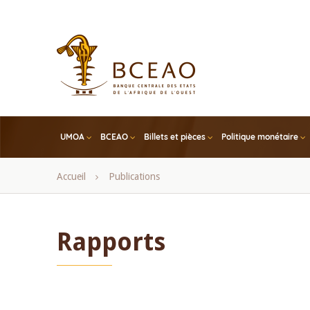
Skip
to
main
content
UMOA
BCEAO
Billets et pièces
Politique monétaire
Fil
Accueil
Publications
d'Ariane
Rapports