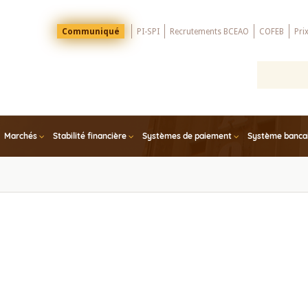
Menu
Communiqué
PI-SPI
Recrutements BCEAO
COFEB
Pri
Top
Marchés
Stabilité financière
Systèmes de paiement
Système bancair