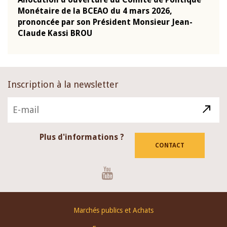
Monétaire de la BCEAO du 4 mars 2026,
Kass
-
prononcée par son Président Monsieur Jean-
prés
Claude Kassi BROU
BCE
Inscription à la newsletter
Plus d'informations ?
CONTACT
Youtube
Footer
Marchés publics et Achats
menu