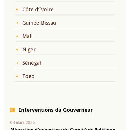
Côte d’Ivoire
Guinée-Bissau
Mali
Niger
Sénégal
Togo
Interventions du Gouverneur
04 mars 2026
22 ju
que
Allocution d'ouverture du Comité de Politique
Mot 