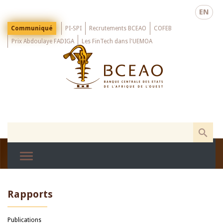
Skip
EN
to
main
Menu
Communiqué
PI-SPI
Recrutements BCEAO
COFEB
Top
content
Prix Abdoulaye FADIGA
Les FinTech dans l'UEMOA
Rapports
Publications