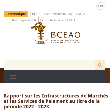
Skip
EN
to
main
Menu
Communiqué
PI-SPI
Recrutements BCEAO
COFEB
Top
content
Prix Abdoulaye FADIGA
Les FinTech dans l'UEMOA
Rapport sur les Infrastructures de Marchés 
et les Services de Paiement au titre de la
période 2022 - 2023