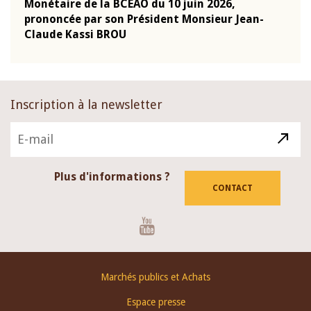
Monétaire de la BCEAO du 10 juin 2026,
Moné
prononcée par son Président Monsieur Jean-
pron
Claude Kassi BROU
Clau
Inscription à la newsletter
Plus d'informations ?
CONTACT
Youtube
Footer
Marchés publics et Achats
menu
Espace presse