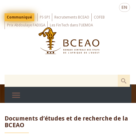
Skip
EN
to
main
Menu
Communiqué
PI-SPI
Recrutements BCEAO
COFEB
Top
content
Prix Abdoulaye FADIGA
Les FinTech dans l'UEMOA
Documents d’études et de recherche de la
BCEAO