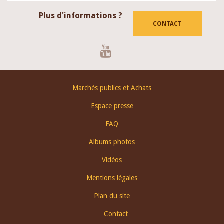
Plus d'informations ?
CONTACT
Youtube
Footer
Marchés publics et Achats
menu
Espace presse
FAQ
Albums photos
Vidéos
Mentions légales
Plan du site
Contact