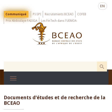
Skip
EN
to
main
Menu
Communiqué
PI-SPI
Recrutements BCEAO
COFEB
Top
content
Prix Abdoulaye FADIGA
Les FinTech dans l'UEMOA
Documents d’études et de recherche de la
BCEAO