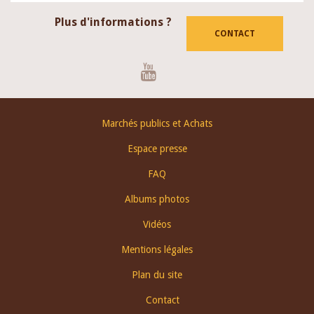
Plus d'informations ?
CONTACT
Youtube
Footer
Marchés publics et Achats
menu
Espace presse
FAQ
Albums photos
Vidéos
Mentions légales
Plan du site
Contact