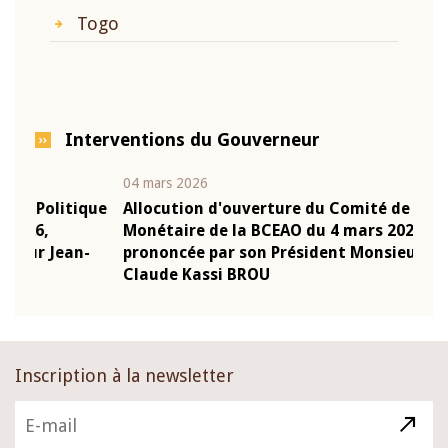
Togo
Interventions du Gouverneur
04 mars 2026
22 ju
que
Allocution d'ouverture du Comité de Politique
Mot 
Monétaire de la BCEAO du 4 mars 2026,
Kass
-
prononcée par son Président Monsieur Jean-
prés
Claude Kassi BROU
BCE
Inscription à la newsletter