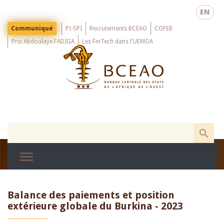
Skip
EN
to
main
Menu
Communiqué
PI-SPI
Recrutements BCEAO
COFEB
Top
content
Prix Abdoulaye FADIGA
Les FinTech dans l'UEMOA
Balance des paiements et position
extérieure globale du Burkina - 2023