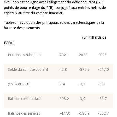
évolution est en ligne avec l’allègement du déficit courant (-2,3
points de pourcentage du PIB), conjugué aux entrées nettes de
capitaux au titre du compte financier.
Tableau :
Evolution des principaux soldes caractéristiques de la
balance des paiements
(En milliards de
FCFA )
Principales rubriques
2021
2022
2023
Solde du compte courant
42,8
-875,7
-617,0
(en % du PIB)
0,4
-7,3
-5,0
Balance commerciale
698,2
-3,9
-56,7
Balance des services
-477,0
-586,9
-502,7