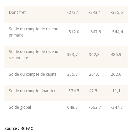
Dont fret
-273,1
-343,1
-335,6
Solde du compte de revenu
-512,0
-647,8
-544,4
primaire
Solde du compte de revenu
333,7
362,8
486,9
secondaire
Solde du compte de capital
235,7
261,0
262,6
Solde du compte financier
-374,5
47,5
-11,1
Solde global
648,7
-662,7
-347,7
Source : BCEAO