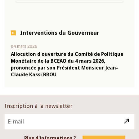
Interventions du Gouverneur
04 mars 2026
22 ju
que
Allocution d'ouverture du Comité de Politique
Mot 
Monétaire de la BCEAO du 4 mars 2026,
Kass
-
prononcée par son Président Monsieur Jean-
prés
Claude Kassi BROU
BCE
Inscription à la newsletter
Plus d'informations ?