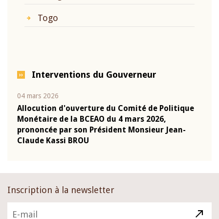
Togo
Interventions du Gouverneur
04 mars 2026
22 ju
que
Allocution d'ouverture du Comité de Politique
Mot 
Monétaire de la BCEAO du 4 mars 2026,
Kass
-
prononcée par son Président Monsieur Jean-
prés
Claude Kassi BROU
BCE
Inscription à la newsletter