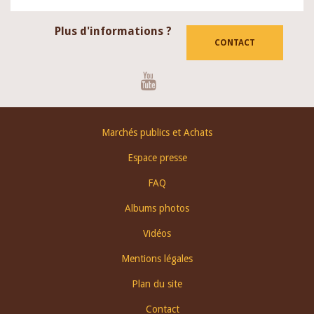
Plus d'informations ?
CONTACT
Youtube
Footer
Marchés publics et Achats
menu
Espace presse
FAQ
Albums photos
Vidéos
Mentions légales
Plan du site
Contact