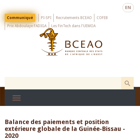
Skip
EN
to
main
Menu
Communiqué
PI-SPI
Recrutements BCEAO
COFEB
Top
content
Prix Abdoulaye FADIGA
Les FinTech dans l'UEMOA
Balance des paiements et position
extérieure globale de la Guinée-Bissau -
2020