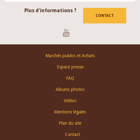
Plus d'informations ?
CONTACT
Youtube
Footer
Marchés publics et Achats
menu
Espace presse
FAQ
Albums photos
Vidéos
Mentions légales
Plan du site
Contact