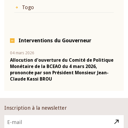
Togo
Interventions du Gouverneur
04 mars 2026
22 ju
que
Allocution d'ouverture du Comité de Politique
Mot 
Monétaire de la BCEAO du 4 mars 2026,
Kass
-
prononcée par son Président Monsieur Jean-
prés
Claude Kassi BROU
BCE
Inscription à la newsletter