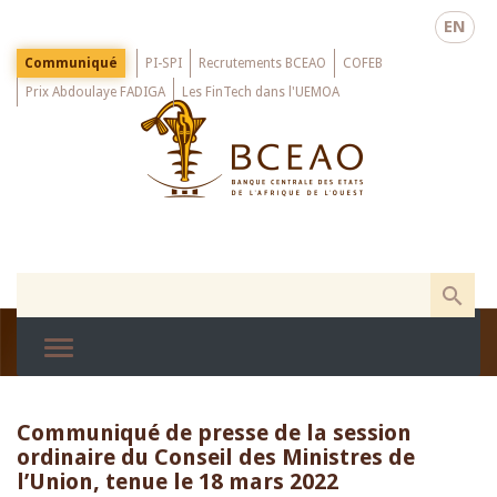
Skip
EN
to
main
Menu
Communiqué
PI-SPI
Recrutements BCEAO
COFEB
Top
content
Prix Abdoulaye FADIGA
Les FinTech dans l'UEMOA
Communiqué de presse de la session
ordinaire du Conseil des Ministres de
l’Union, tenue le 18 mars 2022