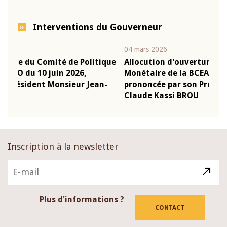
Interventions du Gouverneur
04 mars 2026
22 ju
que
Allocution d'ouverture du Comité de Politique
Mot
Monétaire de la BCEAO du 4 mars 2026,
Kas
-
prononcée par son Président Monsieur Jean-
pré
Claude Kassi BROU
BCE
Inscription à la newsletter
Plus d'informations ?
CONTACT