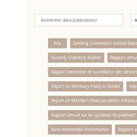
- Any -
Banking Commission Annual Repo
Quaterly Statistical Bulletin
Rapport annue
Rapport semestriel de surveillance des servic
Report on Monetary Policy in WAMU
Rep
Report on WAEMU’s financial market infrastru
Rapport annuel sur les systèmes de paiement
Note trimestrielle d‘information
Rapport a