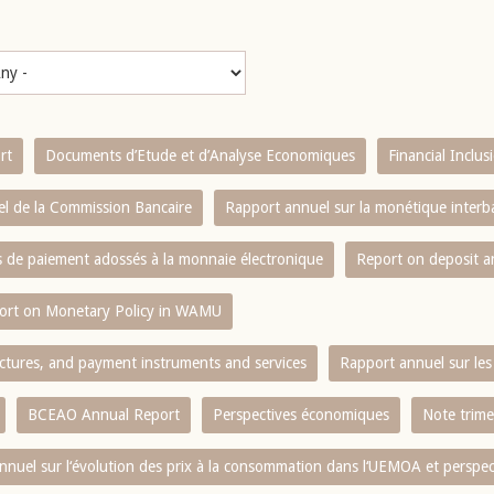
rt
Documents d’Etude et d’Analyse Economiques
Financial Inclu
l de la Commission Bancaire
Rapport annuel sur la monétique inter
es de paiement adossés à la monnaie électronique
Report on deposit 
ort on Monetary Policy in WAMU
ctures, and payment instruments and services
Rapport annuel sur les 
BCEAO Annual Report
Perspectives économiques
Note trime
nnuel sur l‘évolution des prix à la consommation dans l‘UEMOA et perspec