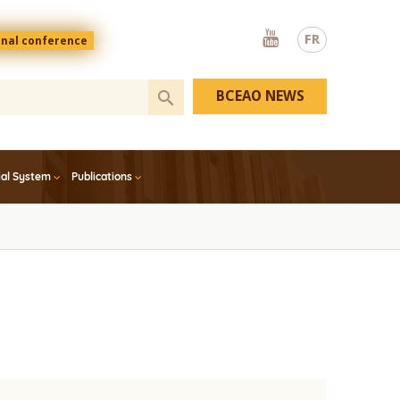
Youtube
FR
onal conference
BCEAO NEWS
ial System
Publications