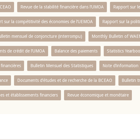
 BCEAO
Revue de la stabilité financière dans l‘UMOA
Rapport sur l
t sur la compétitivité des économies de l‘UEMOA
Rapport sur la poli
lletin mensuel de conjoncture (interrompu)
Monthly Bulletin of WAE
ents de crédit de l‘UMOA
Balance des paiements
Statistics Yearbo
 financières
Bulletin Mensuel des Statistiques
Note d’information
nance
Documents d’études et de recherche de la BCEAO
Bulletin t
s et établissements financiers
Revue économique et monétaire