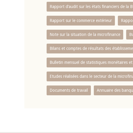
Rapport d‘audit sur les états financiers de la
Rapport sur le commerce extérieur
Rappor
Note sur la situation de la microfinance
Bu
Bilans et comptes de résultats des établissem
Bulletin mensuel de statistiques monétaires et
Etudes réalisées dans le secteur de la microfi
Documents de travail
Annuaire des banque