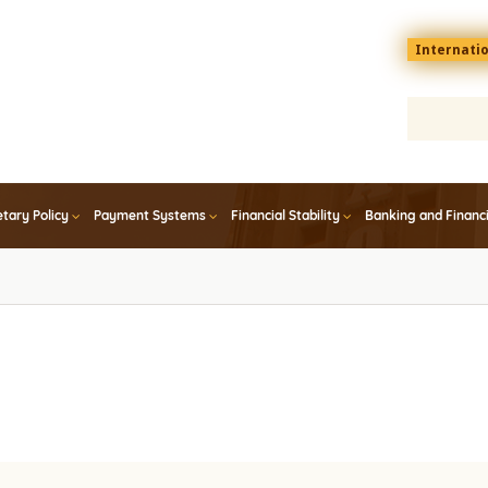
Menu
Internati
top
En
tary Policy
Payment Systems
Financial Stability
Banking and Financ