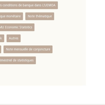
es conditions de banque dans L‘UEMOA
tique monétaire
Note thématique
MU Economic Statistics
ok
Autres
Note mensuelle de conjoncture
rimestriel de statistiques