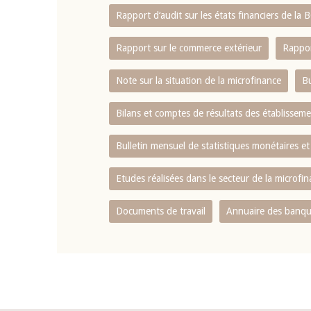
Rapport d‘audit sur les états financiers de la
Rapport sur le commerce extérieur
Rappor
Note sur la situation de la microfinance
Bu
Bilans et comptes de résultats des établissem
Bulletin mensuel de statistiques monétaires et
Etudes réalisées dans le secteur de la microfi
Documents de travail
Annuaire des banque