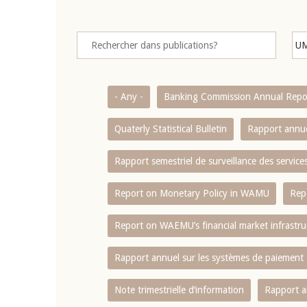
- Any -
Banking Commission Annual Repo
Quaterly Statistical Bulletin
Rapport annue
Rapport semestriel de surveillance des servic
Report on Monetary Policy in WAMU
Rep
Report on WAEMU’s financial market infrastru
Rapport annuel sur les systèmes de paiement
Note trimestrielle d‘information
Rapport a