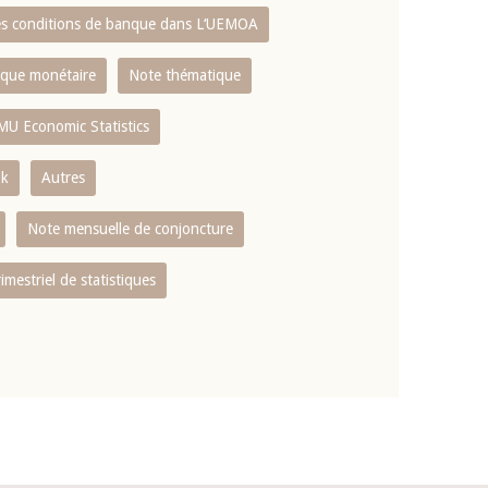
es conditions de banque dans L‘UEMOA
tique monétaire
Note thématique
MU Economic Statistics
ok
Autres
Note mensuelle de conjoncture
rimestriel de statistiques