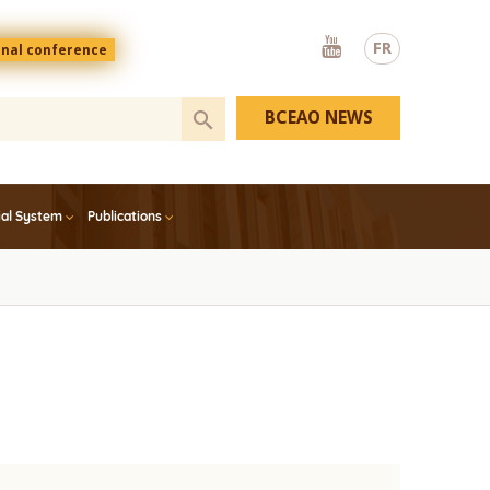
Youtube
FR
onal conference
BCEAO NEWS
ial System
Publications