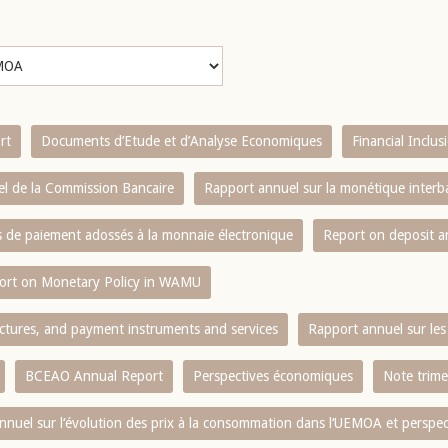
rt
Documents d’Etude et d’Analyse Economiques
Financial Inclu
l de la Commission Bancaire
Rapport annuel sur la monétique inter
es de paiement adossés à la monnaie électronique
Report on deposit 
ort on Monetary Policy in WAMU
ctures, and payment instruments and services
Rapport annuel sur les 
BCEAO Annual Report
Perspectives économiques
Note trime
nnuel sur l‘évolution des prix à la consommation dans l‘UEMOA et perspec