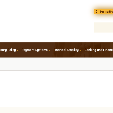
Menu
Internati
top
En
tary Policy
Payment Systems
Financial Stability
Banking and Financ