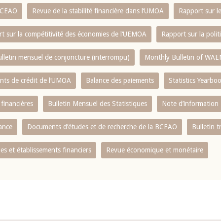
 BCEAO
Revue de la stabilité financière dans l‘UMOA
Rapport sur l
t sur la compétitivité des économies de l‘UEMOA
Rapport sur la poli
lletin mensuel de conjoncture (interrompu)
Monthly Bulletin of WAE
ents de crédit de l‘UMOA
Balance des paiements
Statistics Yearbo
 financières
Bulletin Mensuel des Statistiques
Note d’information
nance
Documents d’études et de recherche de la BCEAO
Bulletin t
s et établissements financiers
Revue économique et monétaire