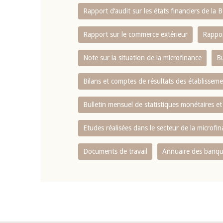
Rapport d‘audit sur les états financiers de la
Rapport sur le commerce extérieur
Rappor
Note sur la situation de la microfinance
Bu
Bilans et comptes de résultats des établissem
Bulletin mensuel de statistiques monétaires et
Etudes réalisées dans le secteur de la microfi
Documents de travail
Annuaire des banque