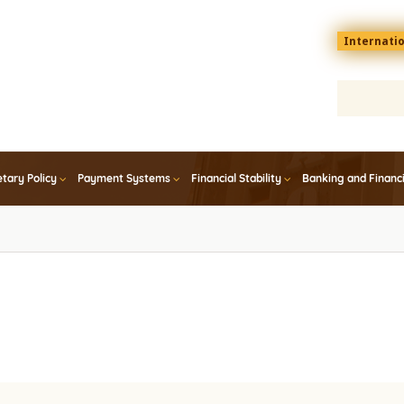
Menu
Internati
top
En
tary Policy
Payment Systems
Financial Stability
Banking and Financ