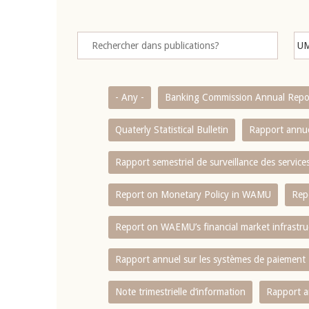
- Any -
Banking Commission Annual Repo
Quaterly Statistical Bulletin
Rapport annue
Rapport semestriel de surveillance des servic
Report on Monetary Policy in WAMU
Rep
Report on WAEMU’s financial market infrastru
Rapport annuel sur les systèmes de paiement
Note trimestrielle d‘information
Rapport a