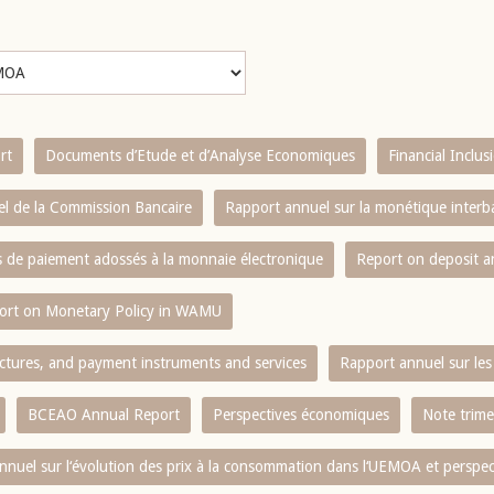
rt
Documents d’Etude et d’Analyse Economiques
Financial Inclu
l de la Commission Bancaire
Rapport annuel sur la monétique inter
es de paiement adossés à la monnaie électronique
Report on deposit 
ort on Monetary Policy in WAMU
ctures, and payment instruments and services
Rapport annuel sur les 
BCEAO Annual Report
Perspectives économiques
Note trime
nnuel sur l‘évolution des prix à la consommation dans l‘UEMOA et perspec