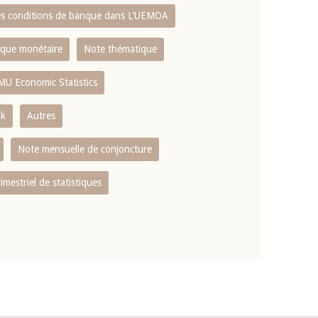
es conditions de banque dans L‘UEMOA
tique monétaire
Note thématique
MU Economic Statistics
ok
Autres
Note mensuelle de conjoncture
rimestriel de statistiques