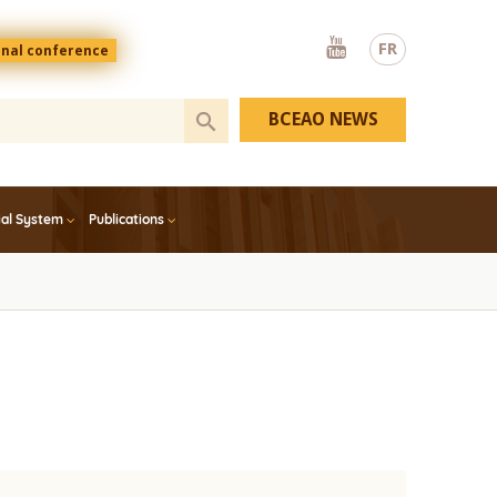
Youtube
FR
onal conference
BCEAO NEWS
ial System
Publications