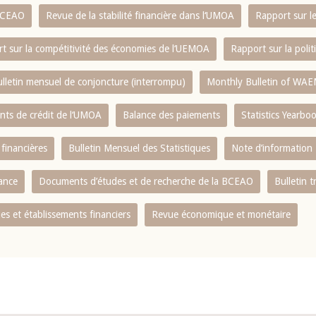
 BCEAO
Revue de la stabilité financière dans l‘UMOA
Rapport sur l
t sur la compétitivité des économies de l‘UEMOA
Rapport sur la poli
lletin mensuel de conjoncture (interrompu)
Monthly Bulletin of WAE
ents de crédit de l‘UMOA
Balance des paiements
Statistics Yearbo
 financières
Bulletin Mensuel des Statistiques
Note d’information
nance
Documents d’études et de recherche de la BCEAO
Bulletin t
s et établissements financiers
Revue économique et monétaire