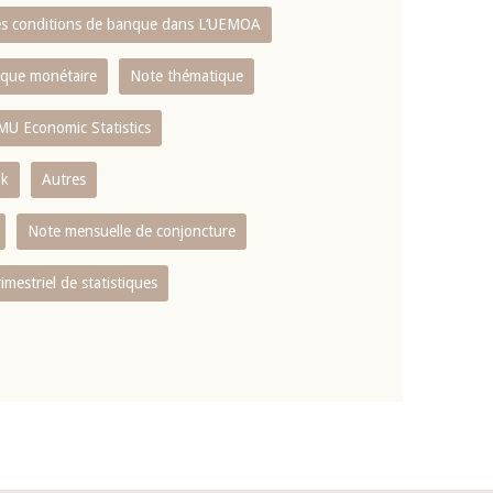
es conditions de banque dans L‘UEMOA
tique monétaire
Note thématique
MU Economic Statistics
ok
Autres
Note mensuelle de conjoncture
rimestriel de statistiques