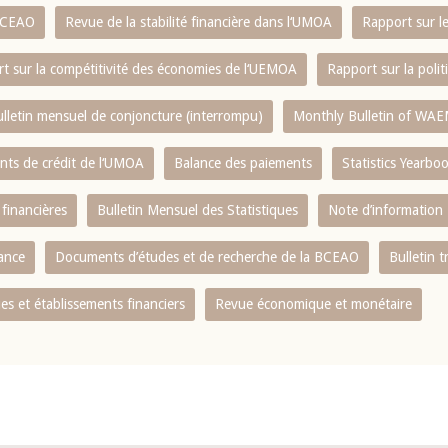
 BCEAO
Revue de la stabilité financière dans l‘UMOA
Rapport sur l
t sur la compétitivité des économies de l‘UEMOA
Rapport sur la poli
lletin mensuel de conjoncture (interrompu)
Monthly Bulletin of WAE
ents de crédit de l‘UMOA
Balance des paiements
Statistics Yearbo
 financières
Bulletin Mensuel des Statistiques
Note d’information
nance
Documents d’études et de recherche de la BCEAO
Bulletin t
s et établissements financiers
Revue économique et monétaire