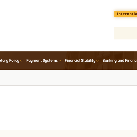
Menu
Internati
top
En
tary Policy
Payment Systems
Financial Stability
Banking and Financ