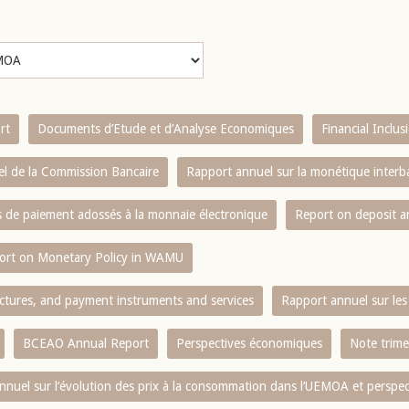
rt
Documents d’Etude et d’Analyse Economiques
Financial Inclu
l de la Commission Bancaire
Rapport annuel sur la monétique inter
es de paiement adossés à la monnaie électronique
Report on deposit 
ort on Monetary Policy in WAMU
ctures, and payment instruments and services
Rapport annuel sur les 
BCEAO Annual Report
Perspectives économiques
Note trime
nnuel sur l‘évolution des prix à la consommation dans l‘UEMOA et perspec