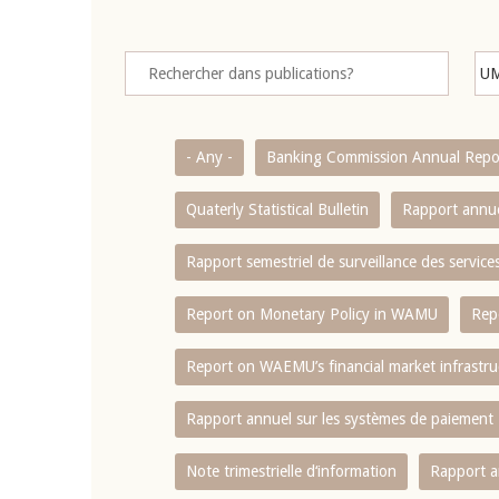
- Any -
Banking Commission Annual Repo
Quaterly Statistical Bulletin
Rapport annue
Rapport semestriel de surveillance des servic
Report on Monetary Policy in WAMU
Rep
Report on WAEMU’s financial market infrastru
Rapport annuel sur les systèmes de paiement
Note trimestrielle d‘information
Rapport a