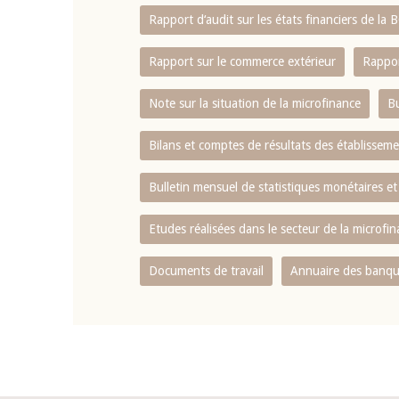
Rapport d‘audit sur les états financiers de la
Rapport sur le commerce extérieur
Rappor
Note sur la situation de la microfinance
Bu
Bilans et comptes de résultats des établissem
Bulletin mensuel de statistiques monétaires et
Etudes réalisées dans le secteur de la microfi
Documents de travail
Annuaire des banque