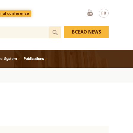
Youtube
FR
onal conference
BCEAO NEWS
ial System
Publications