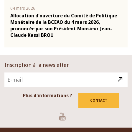
04 mars 2026
22 ju
que
Allocution d'ouverture du Comité de Politique
Mot 
Monétaire de la BCEAO du 4 mars 2026,
Kass
-
prononcée par son Président Monsieur Jean-
prés
Claude Kassi BROU
BCE
Inscription à la newsletter
Plus d'informations ?
CONTACT
Youtube