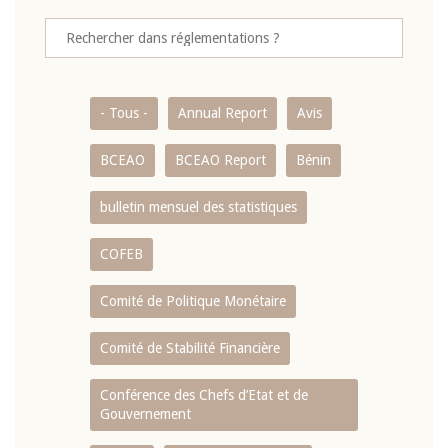
- Tous -
Annual Report
Avis
BCEAO
BCEAO Report
Bénin
bulletin mensuel des statistiques
COFEB
Comité de Politique Monétaire
Comité de Stabilité Financière
Conférence des Chefs d’Etat et de
Gouvernement