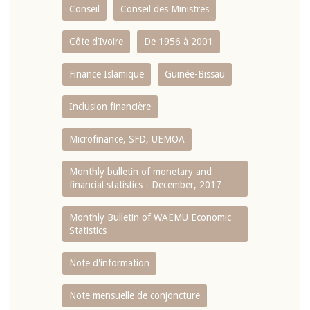
Conseil
Conseil des Ministres
Côte d’Ivoire
De 1956 à 2001
Finance Islamique
Guinée-Bissau
Inclusion financière
Microfinance, SFD, UEMOA
Monthly bulletin of monetary and
financial statistics - December, 2017
Monthly Bulletin of WAEMU Economic
Statistics
Note d'information
Note mensuelle de conjoncture