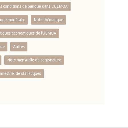
es conditions de banque dans L‘UEMOA
tique monétaire
Note thématique
istiques économiques de l‘UEMOA
que
Autres
Note mensuelle de conjoncture
rimestriel de statistiques