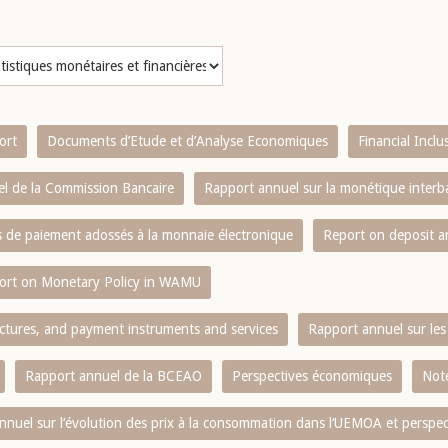
ort
Documents d’Etude et d’Analyse Economiques
Financial Incl
l de la Commission Bancaire
Rapport annuel sur la monétique inter
es de paiement adossés à la monnaie électronique
Report on deposit 
ort on Monetary Policy in WAMU
ctures, and payment instruments and services
Rapport annuel sur les 
Rapport annuel de la BCEAO
Perspectives économiques
Note
nnuel sur l‘évolution des prix à la consommation dans l‘UEMOA et perspec