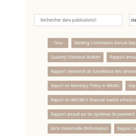
- Tous -
Banking Commission Annual Rep
Quaterly Statistical Bulletin
Rapport annue
Rapport semestriel de surveillance des servic
Report on Monetary Policy in WAMU
Rep
Report on WAEMU’s financial market infrastru
Rapport annuel sur les systèmes de paiement
Note trimestrielle d‘information
Rapport a