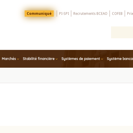
Menu
Communiqué
PI-SPI
Recrutements BCEAO
COFEB
Pri
Top
Marchés
Stabilité financière
Systèmes de paiement
Système bancair