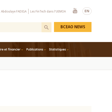
Youtube
EN
x Abdoulaye FADIGA
Les FinTech dans l'UEMOA
BCEAO NEWS
e et financier
Publications
Statistiques