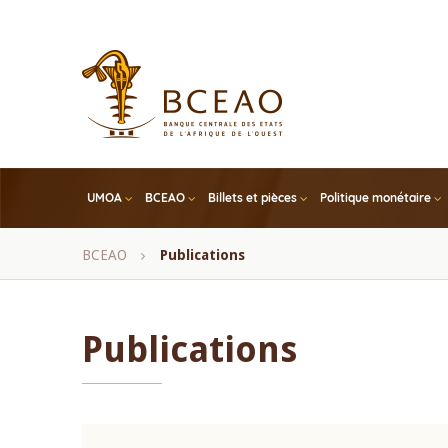
Skip
to
main
content
UMOA
BCEAO
Billets et pièces
Politique monétaire
Fil
BCEAO
Publications
d'Ariane
Publications