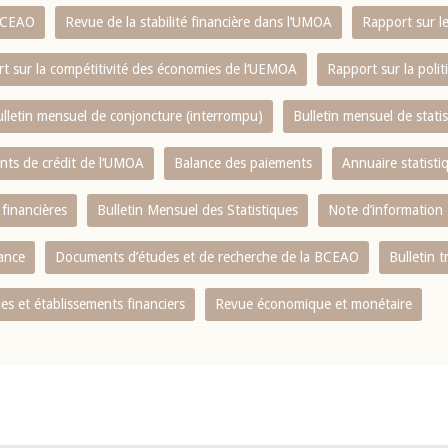
 BCEAO
Revue de la stabilité financière dans l‘UMOA
Rapport sur l
t sur la compétitivité des économies de l‘UEMOA
Rapport sur la poli
lletin mensuel de conjoncture (interrompu)
Bulletin mensuel de stat
ents de crédit de l‘UMOA
Balance des paiements
Annuaire statisti
 financières
Bulletin Mensuel des Statistiques
Note d’information
nance
Documents d’études et de recherche de la BCEAO
Bulletin t
s et établissements financiers
Revue économique et monétaire