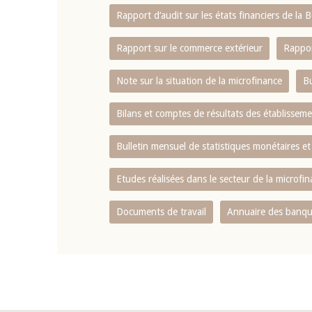
Rapport d‘audit sur les états financiers de la
Rapport sur le commerce extérieur
Rappor
Note sur la situation de la microfinance
Bu
Bilans et comptes de résultats des établissem
Bulletin mensuel de statistiques monétaires et
Etudes réalisées dans le secteur de la microfi
Documents de travail
Annuaire des banque