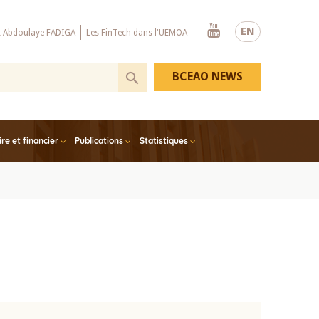
Youtube
EN
x Abdoulaye FADIGA
Les FinTech dans l'UEMOA
BCEAO NEWS
e et financier
Publications
Statistiques