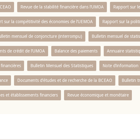
 BCEAO
Revue de la stabilité financière dans l‘UMOA
Rapport sur l
t sur la compétitivité des économies de l‘UEMOA
Rapport sur la poli
lletin mensuel de conjoncture (interrompu)
Bulletin mensuel de stat
ents de crédit de l‘UMOA
Balance des paiements
Annuaire statisti
 financières
Bulletin Mensuel des Statistiques
Note d’information
nance
Documents d’études et de recherche de la BCEAO
Bulletin t
s et établissements financiers
Revue économique et monétaire