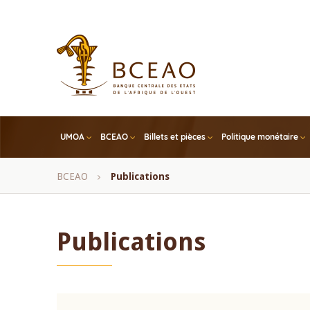
Skip
to
main
content
UMOA
BCEAO
Billets et pièces
Politique monétaire
Fil
BCEAO
Publications
d'Ariane
Publications