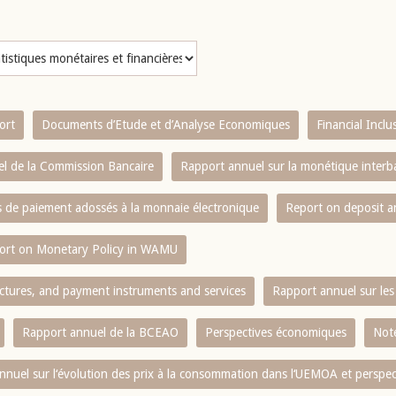
ort
Documents d’Etude et d’Analyse Economiques
Financial Incl
l de la Commission Bancaire
Rapport annuel sur la monétique inter
es de paiement adossés à la monnaie électronique
Report on deposit 
ort on Monetary Policy in WAMU
ctures, and payment instruments and services
Rapport annuel sur les 
Rapport annuel de la BCEAO
Perspectives économiques
Note
nnuel sur l‘évolution des prix à la consommation dans l‘UEMOA et perspec