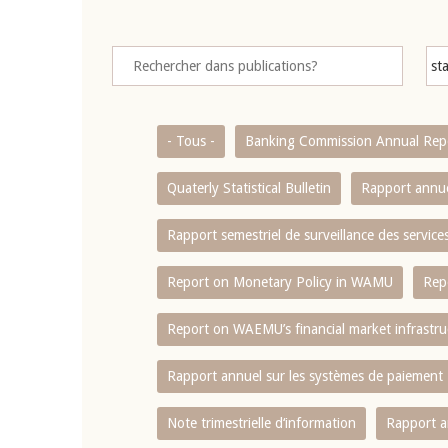
- Tous -
Banking Commission Annual Rep
Quaterly Statistical Bulletin
Rapport annue
Rapport semestriel de surveillance des servic
Report on Monetary Policy in WAMU
Rep
Report on WAEMU’s financial market infrastru
Rapport annuel sur les systèmes de paiement
Note trimestrielle d‘information
Rapport a