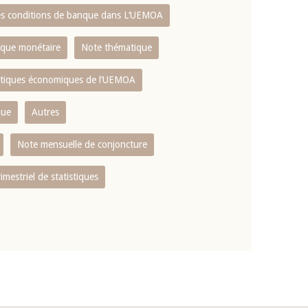
es conditions de banque dans L‘UEMOA
tique monétaire
Note thématique
istiques économiques de l‘UEMOA
que
Autres
Note mensuelle de conjoncture
rimestriel de statistiques