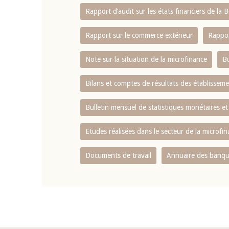
Rapport d‘audit sur les états financiers de la
Rapport sur le commerce extérieur
Rappor
Note sur la situation de la microfinance
Bu
Bilans et comptes de résultats des établissem
Bulletin mensuel de statistiques monétaires et
Etudes réalisées dans le secteur de la microfi
Documents de travail
Annuaire des banque