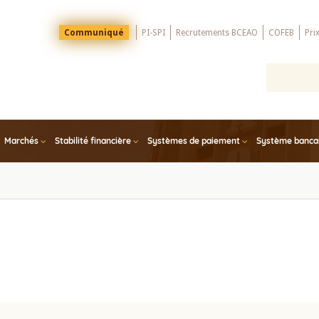
Menu
Communiqué
PI-SPI
Recrutements BCEAO
COFEB
Pri
Top
Marchés
Stabilité financière
Systèmes de paiement
Système bancair