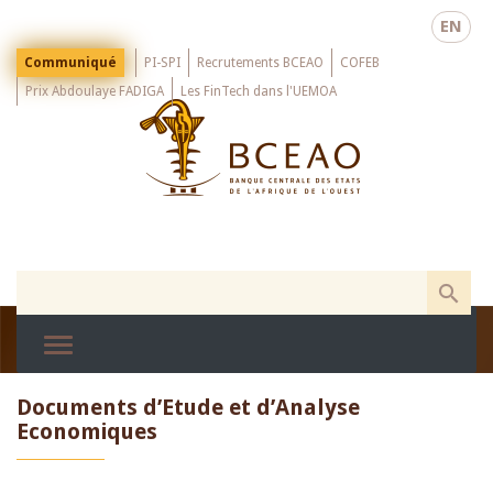
Skip
EN
to
main
Menu
Communiqué
PI-SPI
Recrutements BCEAO
COFEB
Top
content
Prix Abdoulaye FADIGA
Les FinTech dans l'UEMOA
Documents d’Etude et d’Analyse
Economiques