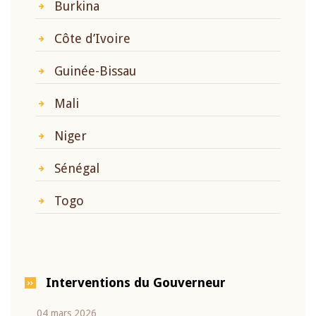
Burkina
Côte d’Ivoire
Guinée-Bissau
Mali
Niger
Sénégal
Togo
Interventions du Gouverneur
04 mars 2026
22 ju