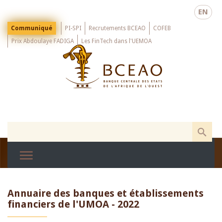
Skip
EN
to
main
Menu
Communiqué
PI-SPI
Recrutements BCEAO
COFEB
Top
content
Prix Abdoulaye FADIGA
Les FinTech dans l'UEMOA
Annuaire des banques et établissements
financiers de l'UMOA - 2022