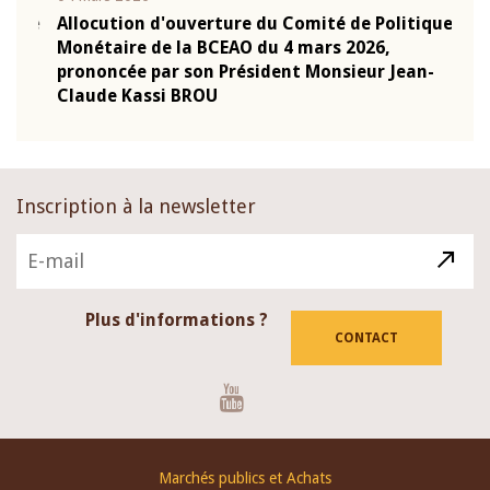
que
Allocution d'ouverture du Comité de Politique
Mot 
Monétaire de la BCEAO du 4 mars 2026,
Kass
-
prononcée par son Président Monsieur Jean-
prés
Claude Kassi BROU
BCE
Inscription à la newsletter
Plus d'informations ?
CONTACT
Youtube
Footer
Marchés publics et Achats
menu