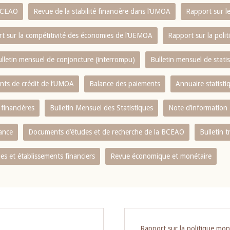
 BCEAO
Revue de la stabilité financière dans l‘UMOA
Rapport sur l
t sur la compétitivité des économies de l‘UEMOA
Rapport sur la poli
lletin mensuel de conjoncture (interrompu)
Bulletin mensuel de stat
ents de crédit de l‘UMOA
Balance des paiements
Annuaire statisti
 financières
Bulletin Mensuel des Statistiques
Note d’information
nance
Documents d’études et de recherche de la BCEAO
Bulletin t
s et établissements financiers
Revue économique et monétaire
Rapport sur la politique mon