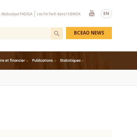
Youtube
EN
x Abdoulaye FADIGA
Les FinTech dans l'UEMOA
BCEAO NEWS
e et financier
Publications
Statistiques