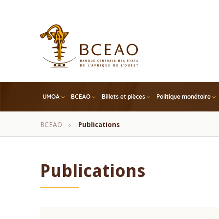
Skip
to
main
content
UMOA
BCEAO
Billets et pièces
Politique monétaire
Fil
BCEAO
Publications
d'Ariane
Publications