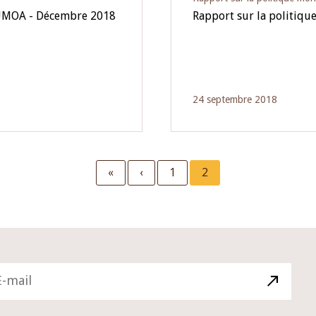
l'UMOA - Décembre 2018
Rapport sur la politiq
24 septembre 2018
First
«
Previous
‹
Page
1
Current
2
page
page
page