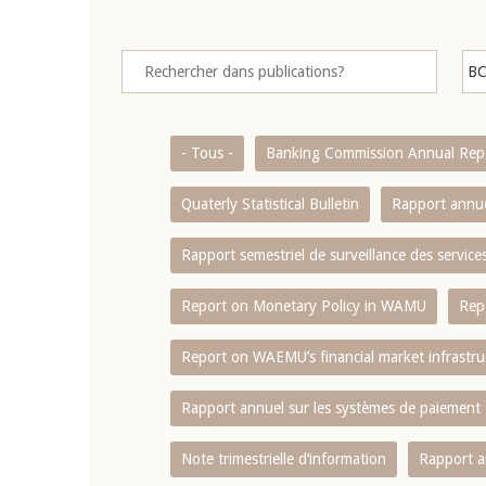
- Tous -
Banking Commission Annual Rep
Quaterly Statistical Bulletin
Rapport annue
Rapport semestriel de surveillance des servic
Report on Monetary Policy in WAMU
Rep
Report on WAEMU’s financial market infrastru
Rapport annuel sur les systèmes de paiement
Note trimestrielle d‘information
Rapport a