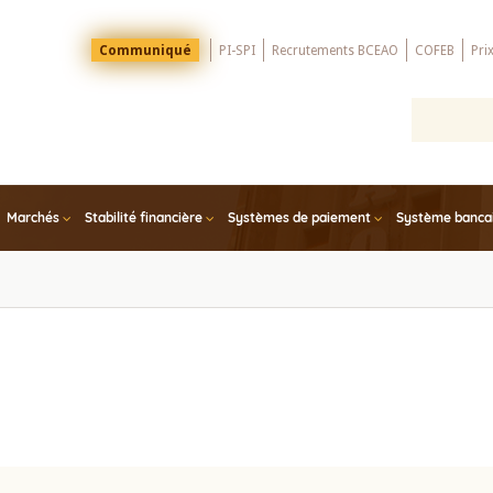
Menu
Communiqué
PI-SPI
Recrutements BCEAO
COFEB
Pri
Top
Marchés
Stabilité financière
Systèmes de paiement
Système bancair