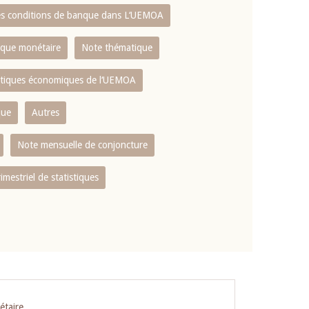
es conditions de banque dans L‘UEMOA
tique monétaire
Note thématique
istiques économiques de l‘UEMOA
que
Autres
Note mensuelle de conjoncture
rimestriel de statistiques
étaire