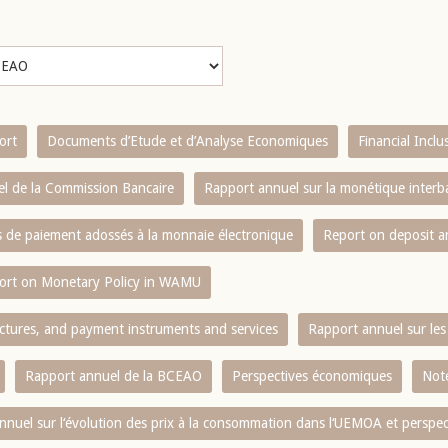
ort
Documents d’Etude et d’Analyse Economiques
Financial Incl
l de la Commission Bancaire
Rapport annuel sur la monétique inter
es de paiement adossés à la monnaie électronique
Report on deposit 
ort on Monetary Policy in WAMU
ctures, and payment instruments and services
Rapport annuel sur les 
Rapport annuel de la BCEAO
Perspectives économiques
Note
nnuel sur l‘évolution des prix à la consommation dans l‘UEMOA et perspec