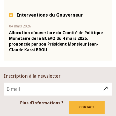
Interventions du Gouverneur
04 mars 2026
22 ju
que
Allocution d'ouverture du Comité de Politique
Mot 
Monétaire de la BCEAO du 4 mars 2026,
Kass
-
prononcée par son Président Monsieur Jean-
prés
Claude Kassi BROU
BCE
Inscription à la newsletter
Plus d'informations ?
CONTACT