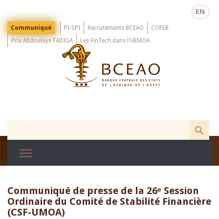
Skip
EN
to
main
Menu
Communiqué
PI-SPI
Recrutements BCEAO
COFEB
Top
content
Prix Abdoulaye FADIGA
Les FinTech dans l'UEMOA
Communiqué de presse de la 26ᵉ Session
Ordinaire du Comité de Stabilité Financière
(CSF-UMOA)