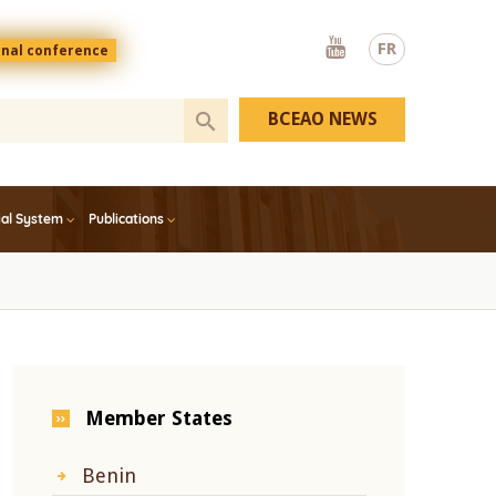
Youtube
FR
onal conference
BCEAO NEWS
ial System
Publications
Member States
Benin