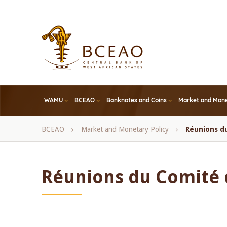
Skip
to
main
content
WAMU
BCEAO
Banknotes and Coins
Market and Mone
Breadcrumb
BCEAO
Market and Monetary Policy
Réunions d
Réunions du Comité 