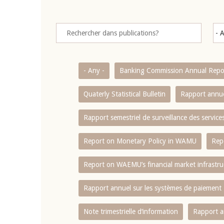
- Any -
Banking Commission Annual Repo
Quaterly Statistical Bulletin
Rapport annue
Rapport semestriel de surveillance des servic
Report on Monetary Policy in WAMU
Rep
Report on WAEMU’s financial market infrastru
Rapport annuel sur les systèmes de paiement
Note trimestrielle d‘information
Rapport a