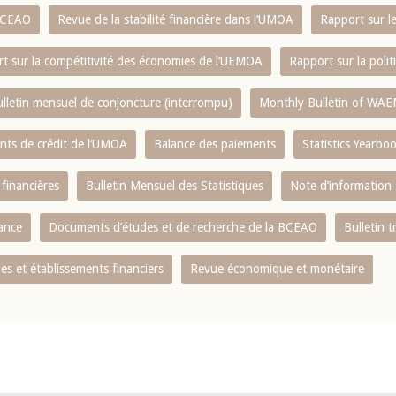
 BCEAO
Revue de la stabilité financière dans l‘UMOA
Rapport sur l
t sur la compétitivité des économies de l‘UEMOA
Rapport sur la poli
lletin mensuel de conjoncture (interrompu)
Monthly Bulletin of WAE
ents de crédit de l‘UMOA
Balance des paiements
Statistics Yearbo
 financières
Bulletin Mensuel des Statistiques
Note d’information
nance
Documents d’études et de recherche de la BCEAO
Bulletin t
s et établissements financiers
Revue économique et monétaire