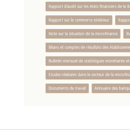
Rapport d‘audit sur les états financiers de la
Rapport sur le commerce extérieur
Rappor
Note sur la situation de la microfinance
Bu
Bilans et comptes de résultats des établissem
Bulletin mensuel de statistiques monétaires et
Etudes réalisées dans le secteur de la microfi
Documents de travail
Annuaire des banque