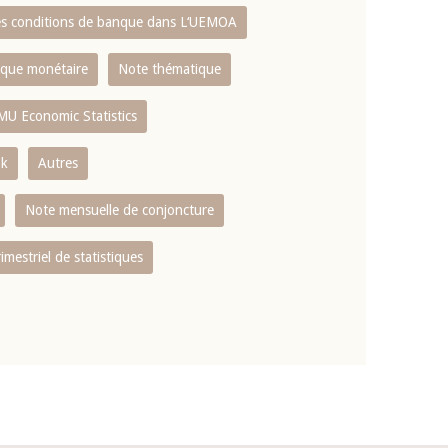
es conditions de banque dans L‘UEMOA
tique monétaire
Note thématique
MU Economic Statistics
ok
Autres
Note mensuelle de conjoncture
rimestriel de statistiques