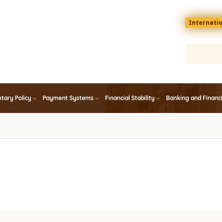
Menu
Internati
top
En
tary Policy
Payment Systems
Financial Stability
Banking and Financ