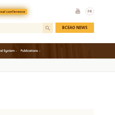
Youtube
FR
onal conference
BCEAO NEWS
ial System
Publications