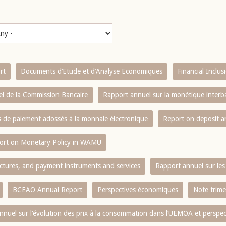
rt
Documents d’Etude et d’Analyse Economiques
Financial Inclu
l de la Commission Bancaire
Rapport annuel sur la monétique inter
es de paiement adossés à la monnaie électronique
Report on deposit 
ort on Monetary Policy in WAMU
ctures, and payment instruments and services
Rapport annuel sur les 
BCEAO Annual Report
Perspectives économiques
Note trime
nnuel sur l‘évolution des prix à la consommation dans l‘UEMOA et perspec