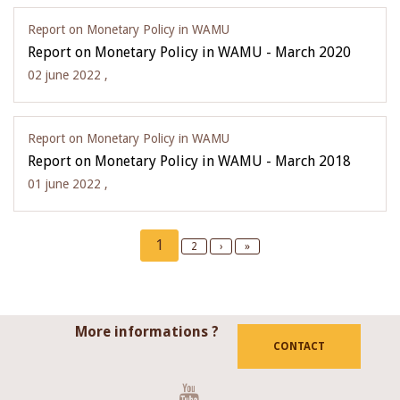
Report on Monetary Policy in WAMU
Report on Monetary Policy in WAMU - March 2020
02 june 2022 ,
Report on Monetary Policy in WAMU
Report on Monetary Policy in WAMU - March 2018
01 june 2022 ,
Pagination
Current
1
Page
2
Next
›
Last
»
page
page
page
More informations ?
CONTACT
Youtube