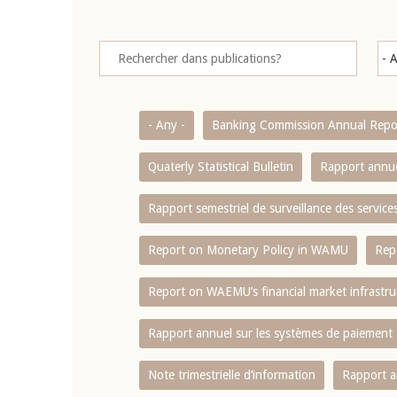
- Any -
Banking Commission Annual Repo
Quaterly Statistical Bulletin
Rapport annue
Rapport semestriel de surveillance des servic
Report on Monetary Policy in WAMU
Rep
Report on WAEMU’s financial market infrastru
Rapport annuel sur les systèmes de paiement
Note trimestrielle d‘information
Rapport a