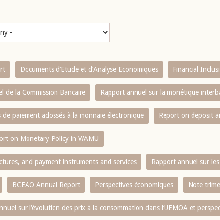
rt
Documents d’Etude et d’Analyse Economiques
Financial Inclu
l de la Commission Bancaire
Rapport annuel sur la monétique inter
es de paiement adossés à la monnaie électronique
Report on deposit 
ort on Monetary Policy in WAMU
ctures, and payment instruments and services
Rapport annuel sur les 
BCEAO Annual Report
Perspectives économiques
Note trime
nnuel sur l‘évolution des prix à la consommation dans l‘UEMOA et perspec