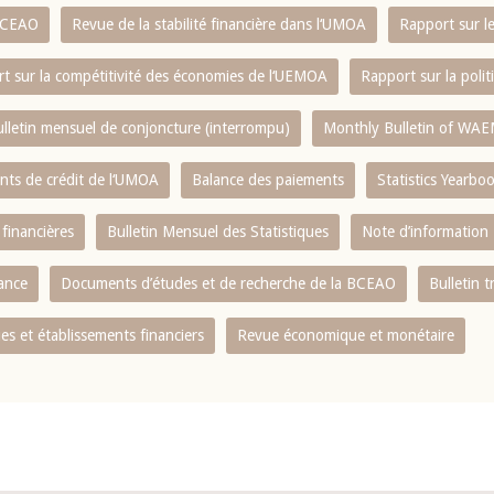
 BCEAO
Revue de la stabilité financière dans l‘UMOA
Rapport sur l
t sur la compétitivité des économies de l‘UEMOA
Rapport sur la poli
lletin mensuel de conjoncture (interrompu)
Monthly Bulletin of WAE
ents de crédit de l‘UMOA
Balance des paiements
Statistics Yearbo
 financières
Bulletin Mensuel des Statistiques
Note d’information
nance
Documents d’études et de recherche de la BCEAO
Bulletin t
s et établissements financiers
Revue économique et monétaire