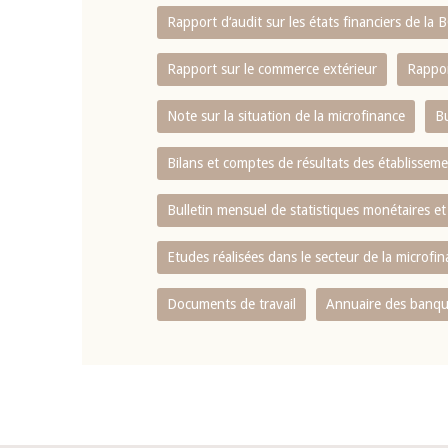
Rapport d‘audit sur les états financiers de la
Rapport sur le commerce extérieur
Rappor
Note sur la situation de la microfinance
Bu
Bilans et comptes de résultats des établissem
Bulletin mensuel de statistiques monétaires et
Etudes réalisées dans le secteur de la microfi
Documents de travail
Annuaire des banque