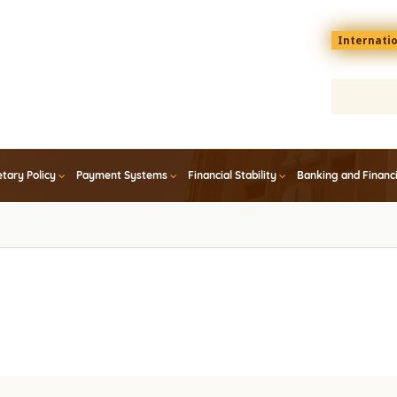
Menu
Internati
top
En
tary Policy
Payment Systems
Financial Stability
Banking and Financ