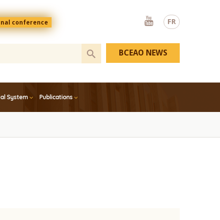
Youtube
FR
onal conference
BCEAO NEWS
ial System
Publications