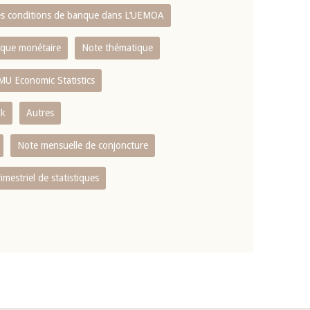
es conditions de banque dans L‘UEMOA
tique monétaire
Note thématique
MU Economic Statistics
ok
Autres
Note mensuelle de conjoncture
rimestriel de statistiques