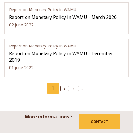
Report on Monetary Policy in WAMU
Report on Monetary Policy in WAMU - March 2020
02 june 2022 ,
Report on Monetary Policy in WAMU
Report on Monetary Policy in WAMU - December
2019
01 june 2022 ,
Pagination
Current
1
Page
2
Next
›
Last
»
page
page
page
More informations ?
CONTACT