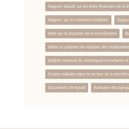
Rapport d‘audit sur les états financiers de la
Rapport sur le commerce extérieur
Rappor
Note sur la situation de la microfinance
Bu
Bilans et comptes de résultats des établissem
Bulletin mensuel de statistiques monétaires et
Etudes réalisées dans le secteur de la microfi
Documents de travail
Annuaire des banque