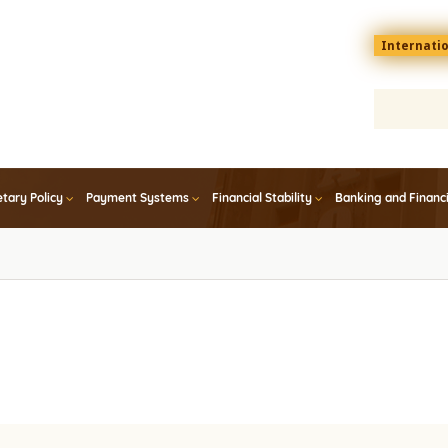
Menu
Internati
top
En
tary Policy
Payment Systems
Financial Stability
Banking and Financ