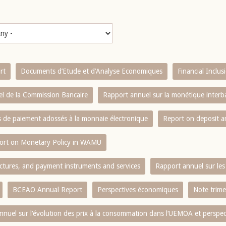
rt
Documents d’Etude et d’Analyse Economiques
Financial Inclu
l de la Commission Bancaire
Rapport annuel sur la monétique inter
es de paiement adossés à la monnaie électronique
Report on deposit 
ort on Monetary Policy in WAMU
ctures, and payment instruments and services
Rapport annuel sur les 
BCEAO Annual Report
Perspectives économiques
Note trime
nnuel sur l‘évolution des prix à la consommation dans l‘UEMOA et perspec