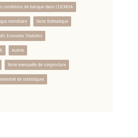
es conditions de banque dans L‘UEMOA
tique monétaire
Note thématique
MU Economic Statistics
ok
Autres
Note mensuelle de conjoncture
rimestriel de statistiques