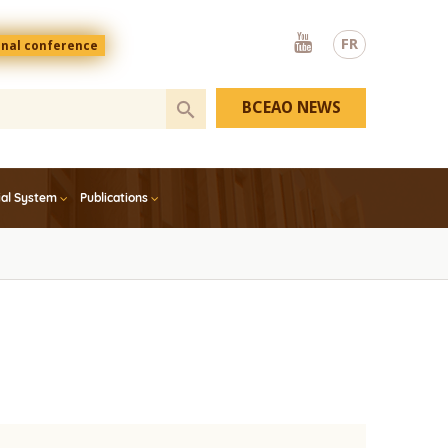
Youtube
FR
onal conference
BCEAO NEWS
ial System
Publications