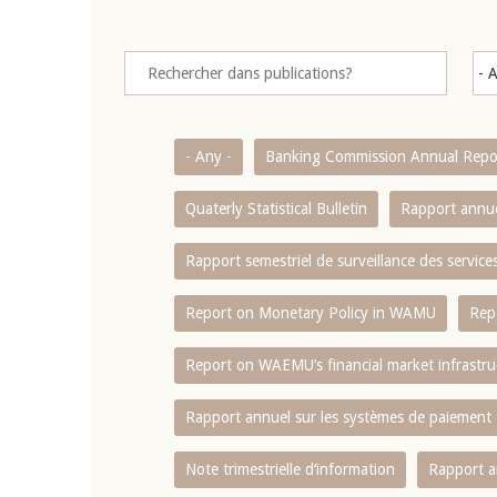
- Any -
Banking Commission Annual Repo
Quaterly Statistical Bulletin
Rapport annue
Rapport semestriel de surveillance des servic
Report on Monetary Policy in WAMU
Rep
Report on WAEMU’s financial market infrastru
Rapport annuel sur les systèmes de paiement
Note trimestrielle d‘information
Rapport a