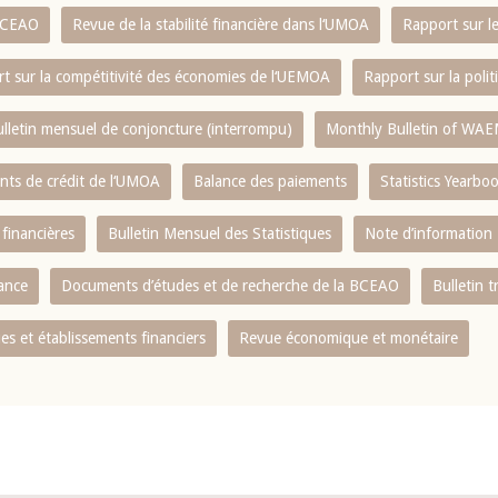
 BCEAO
Revue de la stabilité financière dans l‘UMOA
Rapport sur l
t sur la compétitivité des économies de l‘UEMOA
Rapport sur la poli
lletin mensuel de conjoncture (interrompu)
Monthly Bulletin of WAE
ents de crédit de l‘UMOA
Balance des paiements
Statistics Yearbo
 financières
Bulletin Mensuel des Statistiques
Note d’information
nance
Documents d’études et de recherche de la BCEAO
Bulletin t
s et établissements financiers
Revue économique et monétaire