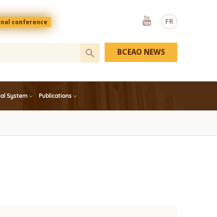
Youtube
FR
onal conference
BCEAO NEWS
ial System
Publications