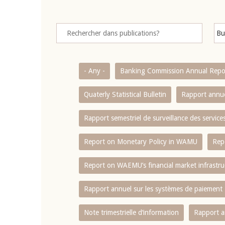
- Any -
Banking Commission Annual Repo
Quaterly Statistical Bulletin
Rapport annue
Rapport semestriel de surveillance des servic
Report on Monetary Policy in WAMU
Rep
Report on WAEMU’s financial market infrastru
Rapport annuel sur les systèmes de paiement
Note trimestrielle d‘information
Rapport a