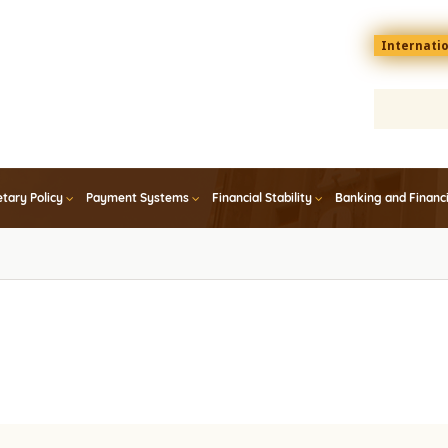
Menu
Internati
top
En
tary Policy
Payment Systems
Financial Stability
Banking and Financ