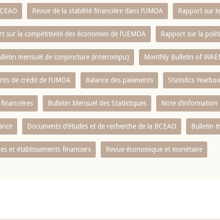
 BCEAO
Revue de la stabilité financière dans l‘UMOA
Rapport sur l
t sur la compétitivité des économies de l‘UEMOA
Rapport sur la poli
lletin mensuel de conjoncture (interrompu)
Monthly Bulletin of WAE
ents de crédit de l‘UMOA
Balance des paiements
Statistics Yearbo
 financières
Bulletin Mensuel des Statistiques
Note d’information
nance
Documents d’études et de recherche de la BCEAO
Bulletin t
s et établissements financiers
Revue économique et monétaire