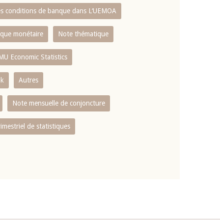
es conditions de banque dans L‘UEMOA
tique monétaire
Note thématique
MU Economic Statistics
ok
Autres
Note mensuelle de conjoncture
rimestriel de statistiques