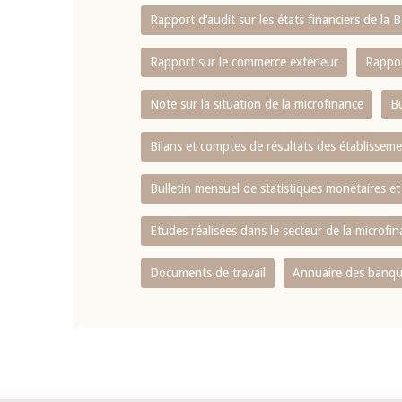
Rapport d‘audit sur les états financiers de la
Rapport sur le commerce extérieur
Rappor
Note sur la situation de la microfinance
Bu
Bilans et comptes de résultats des établissem
Bulletin mensuel de statistiques monétaires et
Etudes réalisées dans le secteur de la microfi
Documents de travail
Annuaire des banque