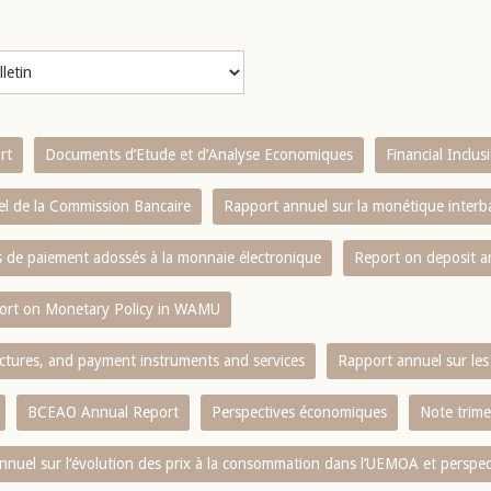
rt
Documents d’Etude et d’Analyse Economiques
Financial Inclu
l de la Commission Bancaire
Rapport annuel sur la monétique inter
es de paiement adossés à la monnaie électronique
Report on deposit 
ort on Monetary Policy in WAMU
ctures, and payment instruments and services
Rapport annuel sur les 
BCEAO Annual Report
Perspectives économiques
Note trime
nnuel sur l‘évolution des prix à la consommation dans l‘UEMOA et perspec