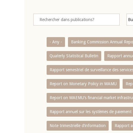
- Any -
Banking Commission Annual Repo
Quaterly Statistical Bulletin
Rapport annue
Rapport semestriel de surveillance des servic
Report on Monetary Policy in WAMU
Rep
Report on WAEMU’s financial market infrastru
Rapport annuel sur les systèmes de paiement
Note trimestrielle d‘information
Rapport a