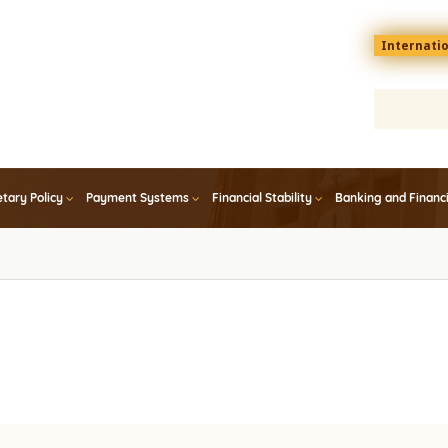
Menu
Internati
top
En
tary Policy
Payment Systems
Financial Stability
Banking and Financ