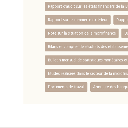
Rapport d‘audit sur les états financiers de la
Rapport sur le commerce extérieur
Rappor
Note sur la situation de la microfinance
Bu
Bilans et comptes de résultats des établissem
Bulletin mensuel de statistiques monétaires et
Etudes réalisées dans le secteur de la microfi
Documents de travail
Annuaire des banque