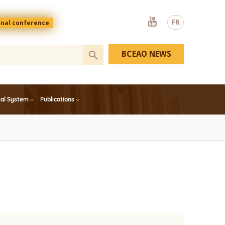
Youtube
FR
onal conference
BCEAO NEWS
ial System
Publications