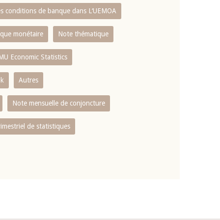
es conditions de banque dans L‘UEMOA
tique monétaire
Note thématique
MU Economic Statistics
ok
Autres
Note mensuelle de conjoncture
rimestriel de statistiques