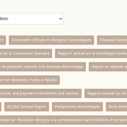
rt
Documents d’Etude et d’Analyse Economiques
Financial Inclu
l de la Commission Bancaire
Rapport annuel sur la monétique inter
es de paiement adossés à la monnaie électronique
Report on deposit 
ort on Monetary Policy in WAMU
ctures, and payment instruments and services
Rapport annuel sur les 
BCEAO Annual Report
Perspectives économiques
Note trime
nnuel sur l‘évolution des prix à la consommation dans l‘UEMOA et perspec