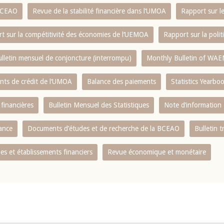
 BCEAO
Revue de la stabilité financière dans l‘UMOA
Rapport sur l
t sur la compétitivité des économies de l‘UEMOA
Rapport sur la poli
lletin mensuel de conjoncture (interrompu)
Monthly Bulletin of WAE
ents de crédit de l‘UMOA
Balance des paiements
Statistics Yearbo
 financières
Bulletin Mensuel des Statistiques
Note d’information
nance
Documents d’études et de recherche de la BCEAO
Bulletin t
s et établissements financiers
Revue économique et monétaire