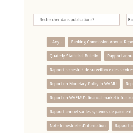
- Any -
Banking Commission Annual Repo
Quaterly Statistical Bulletin
Rapport annue
Rapport semestriel de surveillance des servic
Report on Monetary Policy in WAMU
Rep
Report on WAEMU’s financial market infrastru
Rapport annuel sur les systèmes de paiement
Note trimestrielle d‘information
Rapport a