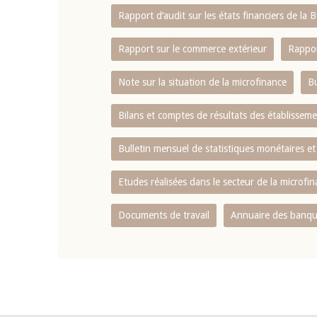
Rapport d‘audit sur les états financiers de la
Rapport sur le commerce extérieur
Rappor
Note sur la situation de la microfinance
Bu
Bilans et comptes de résultats des établissem
Bulletin mensuel de statistiques monétaires et
Etudes réalisées dans le secteur de la microfi
Documents de travail
Annuaire des banque