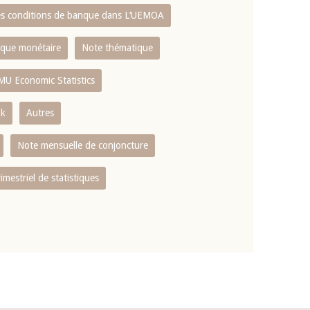
es conditions de banque dans L‘UEMOA
tique monétaire
Note thématique
MU Economic Statistics
ok
Autres
Note mensuelle de conjoncture
rimestriel de statistiques