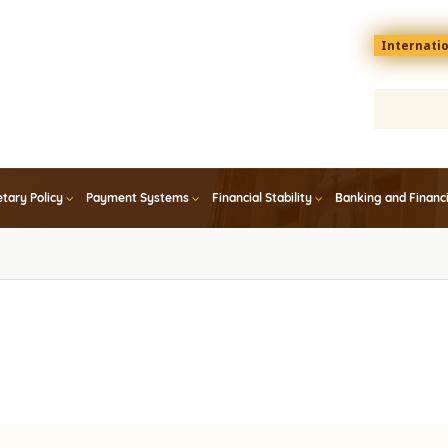
Menu
Internati
top
En
tary Policy
Payment Systems
Financial Stability
Banking and Financ