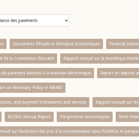
rt
Documents d’Etude et d’Analyse Economiques
Financial Inclu
l de la Commission Bancaire
Rapport annuel sur la monétique inter
es de paiement adossés à la monnaie électronique
Report on deposit 
ort on Monetary Policy in WAMU
ctures, and payment instruments and services
Rapport annuel sur les 
BCEAO Annual Report
Perspectives économiques
Note trime
nnuel sur l‘évolution des prix à la consommation dans l‘UEMOA et perspec