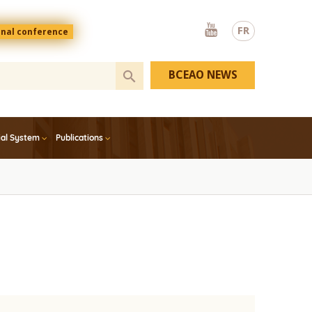
Youtube
FR
onal conference
BCEAO NEWS
ial System
Publications