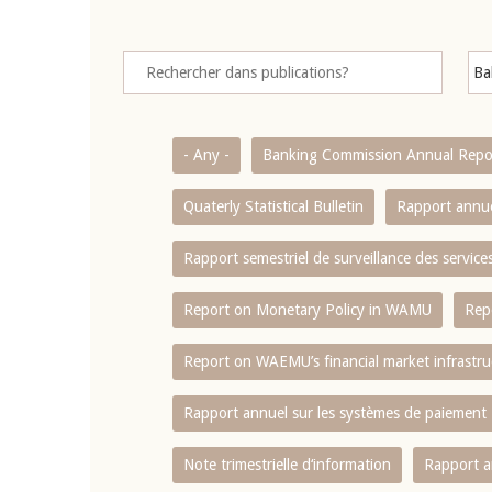
- Any -
Banking Commission Annual Repo
Quaterly Statistical Bulletin
Rapport annue
Rapport semestriel de surveillance des servic
Report on Monetary Policy in WAMU
Rep
Report on WAEMU’s financial market infrastru
Rapport annuel sur les systèmes de paiement
Note trimestrielle d‘information
Rapport a