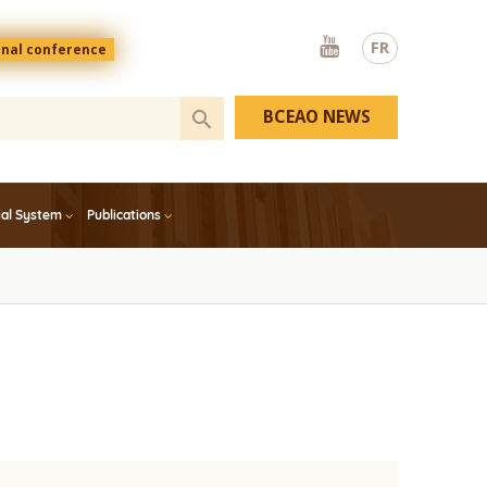
Youtube
FR
onal conference
BCEAO NEWS
ial System
Publications