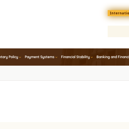
Menu
Internati
top
En
tary Policy
Payment Systems
Financial Stability
Banking and Financ