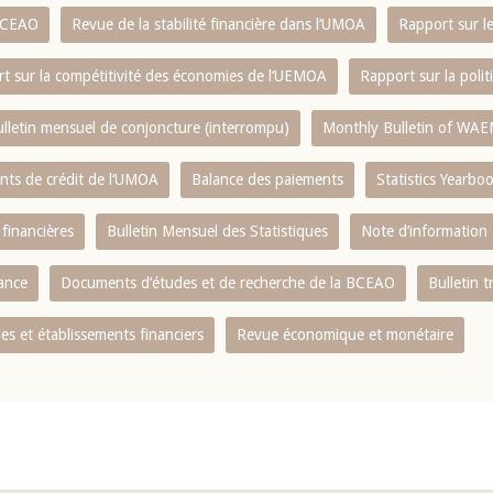
 BCEAO
Revue de la stabilité financière dans l‘UMOA
Rapport sur l
t sur la compétitivité des économies de l‘UEMOA
Rapport sur la poli
lletin mensuel de conjoncture (interrompu)
Monthly Bulletin of WAE
ents de crédit de l‘UMOA
Balance des paiements
Statistics Yearbo
 financières
Bulletin Mensuel des Statistiques
Note d’information
nance
Documents d’études et de recherche de la BCEAO
Bulletin t
s et établissements financiers
Revue économique et monétaire