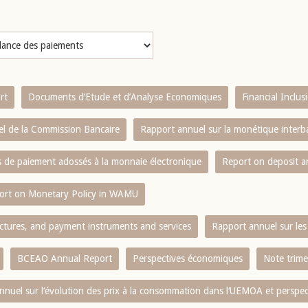
rt
Documents d’Etude et d’Analyse Economiques
Financial Inclu
l de la Commission Bancaire
Rapport annuel sur la monétique inter
es de paiement adossés à la monnaie électronique
Report on deposit 
ort on Monetary Policy in WAMU
ctures, and payment instruments and services
Rapport annuel sur les 
BCEAO Annual Report
Perspectives économiques
Note trime
nnuel sur l‘évolution des prix à la consommation dans l‘UEMOA et perspec