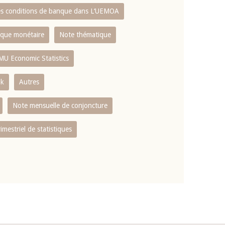
es conditions de banque dans L‘UEMOA
tique monétaire
Note thématique
MU Economic Statistics
ok
Autres
Note mensuelle de conjoncture
rimestriel de statistiques