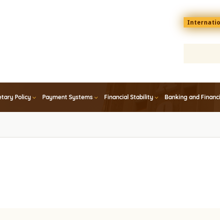
Menu
Internati
top
En
tary Policy
Payment Systems
Financial Stability
Banking and Financ