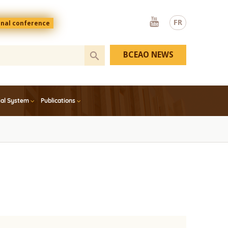
Youtube
FR
onal conference
BCEAO NEWS
ial System
Publications