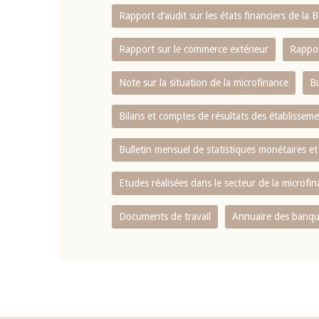
Rapport d‘audit sur les états financiers de la
Rapport sur le commerce extérieur
Rappor
Note sur la situation de la microfinance
Bu
Bilans et comptes de résultats des établissem
Bulletin mensuel de statistiques monétaires et
Etudes réalisées dans le secteur de la microfi
Documents de travail
Annuaire des banque