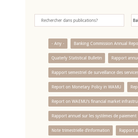
- Any -
Banking Commission Annual Repo
Quaterly Statistical Bulletin
Rapport annue
Rapport semestriel de surveillance des servic
Report on Monetary Policy in WAMU
Rep
Report on WAEMU’s financial market infrastru
Rapport annuel sur les systèmes de paiement
Note trimestrielle d‘information
Rapport a