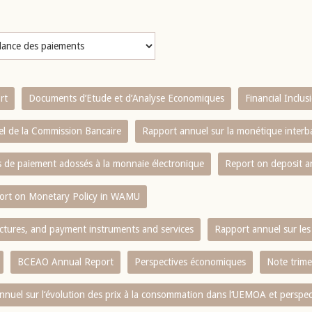
rt
Documents d’Etude et d’Analyse Economiques
Financial Inclu
l de la Commission Bancaire
Rapport annuel sur la monétique inter
es de paiement adossés à la monnaie électronique
Report on deposit 
ort on Monetary Policy in WAMU
ctures, and payment instruments and services
Rapport annuel sur les 
BCEAO Annual Report
Perspectives économiques
Note trime
nnuel sur l‘évolution des prix à la consommation dans l‘UEMOA et perspec