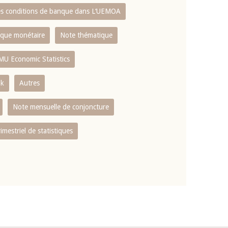
es conditions de banque dans L‘UEMOA
tique monétaire
Note thématique
MU Economic Statistics
ok
Autres
Note mensuelle de conjoncture
rimestriel de statistiques