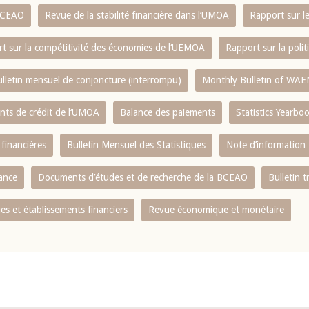
 BCEAO
Revue de la stabilité financière dans l‘UMOA
Rapport sur l
t sur la compétitivité des économies de l‘UEMOA
Rapport sur la poli
lletin mensuel de conjoncture (interrompu)
Monthly Bulletin of WAE
ents de crédit de l‘UMOA
Balance des paiements
Statistics Yearbo
 financières
Bulletin Mensuel des Statistiques
Note d’information
nance
Documents d’études et de recherche de la BCEAO
Bulletin t
s et établissements financiers
Revue économique et monétaire