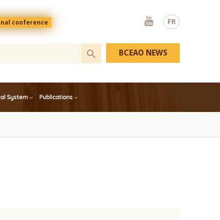
Youtube
FR
onal conference
BCEAO NEWS
ial System
Publications