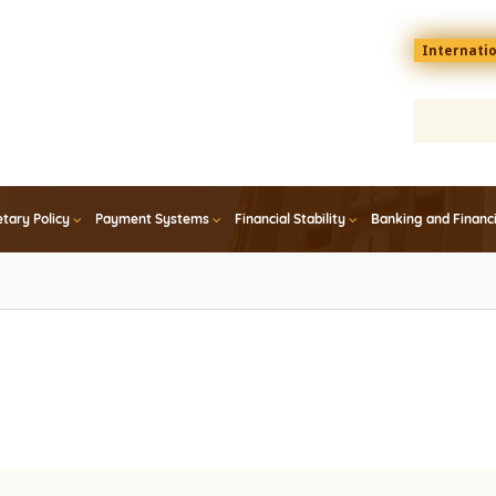
Menu
Internati
top
En
tary Policy
Payment Systems
Financial Stability
Banking and Financ