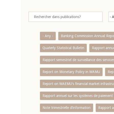
- Any -
Banking Commission Annual Repo
Quaterly Statistical Bulletin
Rapport annue
Rapport semestriel de surveillance des servic
Report on Monetary Policy in WAMU
Rep
Report on WAEMU’s financial market infrastru
Rapport annuel sur les systèmes de paiement
Note trimestrielle d‘information
Rapport a