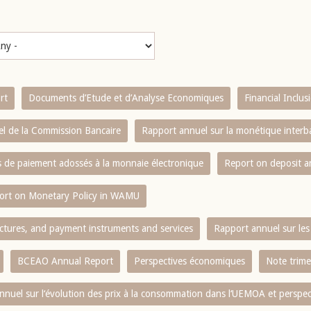
rt
Documents d’Etude et d’Analyse Economiques
Financial Inclu
l de la Commission Bancaire
Rapport annuel sur la monétique inter
es de paiement adossés à la monnaie électronique
Report on deposit 
ort on Monetary Policy in WAMU
ctures, and payment instruments and services
Rapport annuel sur les 
BCEAO Annual Report
Perspectives économiques
Note trime
nnuel sur l‘évolution des prix à la consommation dans l‘UEMOA et perspec