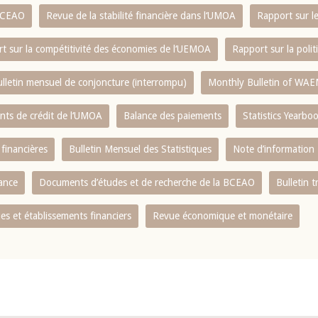
 BCEAO
Revue de la stabilité financière dans l‘UMOA
Rapport sur l
t sur la compétitivité des économies de l‘UEMOA
Rapport sur la poli
lletin mensuel de conjoncture (interrompu)
Monthly Bulletin of WAE
ents de crédit de l‘UMOA
Balance des paiements
Statistics Yearbo
 financières
Bulletin Mensuel des Statistiques
Note d’information
nance
Documents d’études et de recherche de la BCEAO
Bulletin t
s et établissements financiers
Revue économique et monétaire