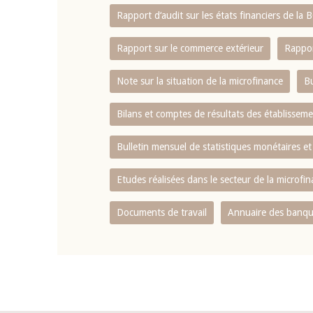
Rapport d‘audit sur les états financiers de la
Rapport sur le commerce extérieur
Rappor
Note sur la situation de la microfinance
Bu
Bilans et comptes de résultats des établissem
Bulletin mensuel de statistiques monétaires et
Etudes réalisées dans le secteur de la microfi
Documents de travail
Annuaire des banque