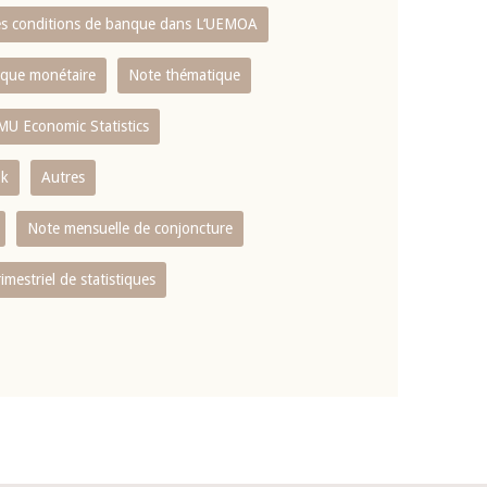
es conditions de banque dans L‘UEMOA
tique monétaire
Note thématique
MU Economic Statistics
ok
Autres
Note mensuelle de conjoncture
rimestriel de statistiques