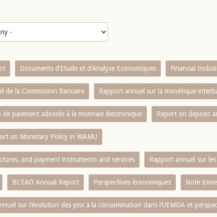
rt
Documents d’Etude et d’Analyse Economiques
Financial Inclu
l de la Commission Bancaire
Rapport annuel sur la monétique inter
es de paiement adossés à la monnaie électronique
Report on deposit 
ort on Monetary Policy in WAMU
ctures, and payment instruments and services
Rapport annuel sur les 
BCEAO Annual Report
Perspectives économiques
Note trime
nnuel sur l‘évolution des prix à la consommation dans l‘UEMOA et perspec