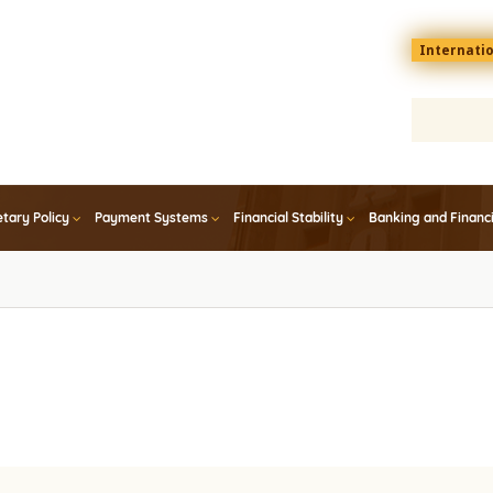
Menu
Internati
top
En
tary Policy
Payment Systems
Financial Stability
Banking and Financ