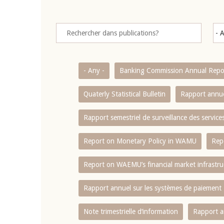
- Any -
Banking Commission Annual Repo
Quaterly Statistical Bulletin
Rapport annue
Rapport semestriel de surveillance des servic
Report on Monetary Policy in WAMU
Rep
Report on WAEMU’s financial market infrastru
Rapport annuel sur les systèmes de paiement
Note trimestrielle d‘information
Rapport a