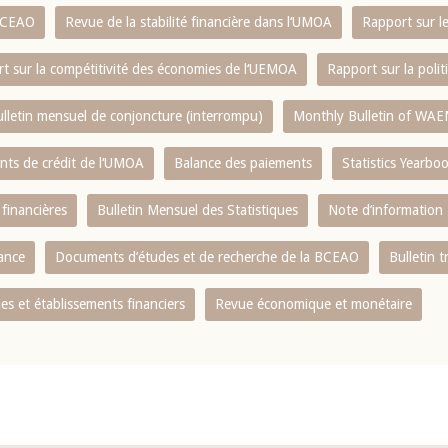
 BCEAO
Revue de la stabilité financière dans l‘UMOA
Rapport sur l
t sur la compétitivité des économies de l‘UEMOA
Rapport sur la poli
lletin mensuel de conjoncture (interrompu)
Monthly Bulletin of WAE
ents de crédit de l‘UMOA
Balance des paiements
Statistics Yearbo
 financières
Bulletin Mensuel des Statistiques
Note d’information
nance
Documents d’études et de recherche de la BCEAO
Bulletin t
s et établissements financiers
Revue économique et monétaire