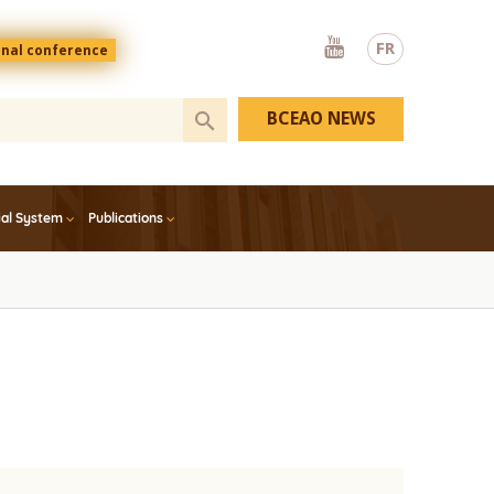
Youtube
FR
onal conference
BCEAO NEWS
ial System
Publications