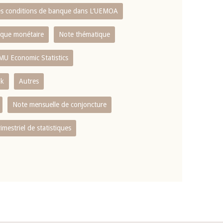
es conditions de banque dans L‘UEMOA
tique monétaire
Note thématique
MU Economic Statistics
ok
Autres
Note mensuelle de conjoncture
rimestriel de statistiques