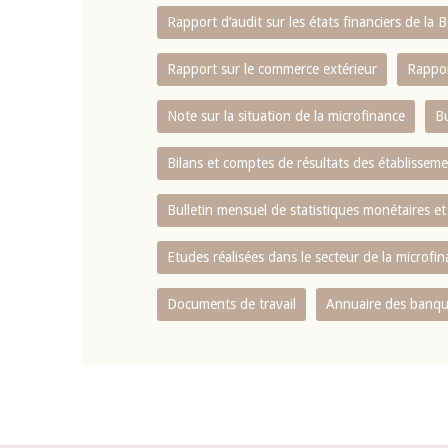
Rapport d‘audit sur les états financiers de la
Rapport sur le commerce extérieur
Rappor
Note sur la situation de la microfinance
Bu
Bilans et comptes de résultats des établissem
Bulletin mensuel de statistiques monétaires et
Etudes réalisées dans le secteur de la microfi
Documents de travail
Annuaire des banque