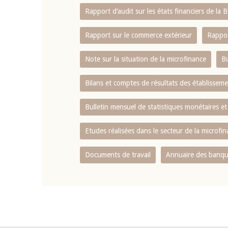
Rapport d‘audit sur les états financiers de la
Rapport sur le commerce extérieur
Rappor
Note sur la situation de la microfinance
Bu
Bilans et comptes de résultats des établissem
Bulletin mensuel de statistiques monétaires et
Etudes réalisées dans le secteur de la microfi
Documents de travail
Annuaire des banque