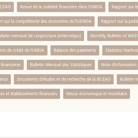
 BCEAO
Revue de la stabilité financière dans l‘UMOA
Rapport sur l
t sur la compétitivité des économies de l‘UEMOA
Rapport sur la poli
lletin mensuel de conjoncture (interrompu)
Monthly Bulletin of WAE
ents de crédit de l‘UMOA
Balance des paiements
Statistics Yearbo
 financières
Bulletin Mensuel des Statistiques
Note d’information
nance
Documents d’études et de recherche de la BCEAO
Bulletin t
s et établissements financiers
Revue économique et monétaire