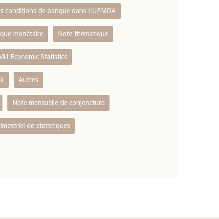
es conditions de banque dans L‘UEMOA
tique monétaire
Note thématique
MU Economic Statistics
ok
Autres
Note mensuelle de conjoncture
rimestriel de statistiques