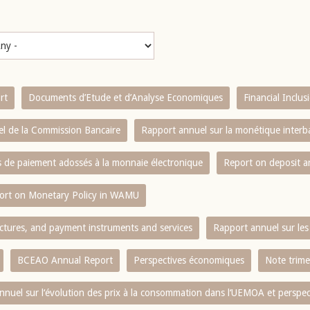
rt
Documents d’Etude et d’Analyse Economiques
Financial Inclu
l de la Commission Bancaire
Rapport annuel sur la monétique inter
es de paiement adossés à la monnaie électronique
Report on deposit 
ort on Monetary Policy in WAMU
ctures, and payment instruments and services
Rapport annuel sur les 
BCEAO Annual Report
Perspectives économiques
Note trime
nnuel sur l‘évolution des prix à la consommation dans l‘UEMOA et perspec