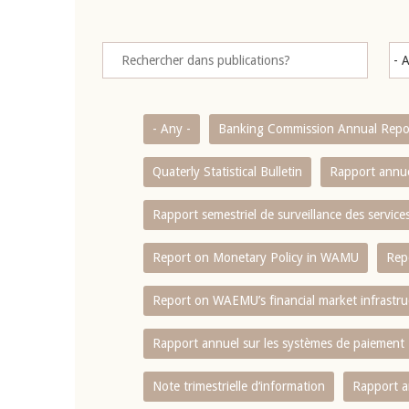
- Any -
Banking Commission Annual Repo
Quaterly Statistical Bulletin
Rapport annue
Rapport semestriel de surveillance des servic
Report on Monetary Policy in WAMU
Rep
Report on WAEMU’s financial market infrastru
Rapport annuel sur les systèmes de paiement
Note trimestrielle d‘information
Rapport a