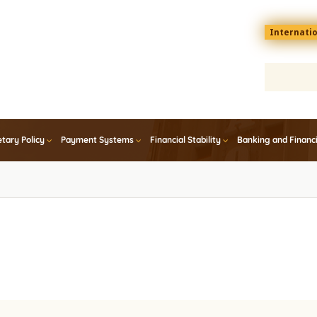
Menu
Internati
top
En
tary Policy
Payment Systems
Financial Stability
Banking and Financ