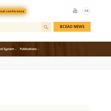
Youtube
FR
onal conference
BCEAO NEWS
ial System
Publications