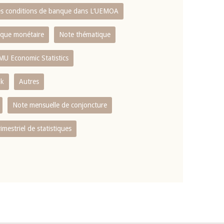
es conditions de banque dans L‘UEMOA
tique monétaire
Note thématique
MU Economic Statistics
ok
Autres
Note mensuelle de conjoncture
rimestriel de statistiques