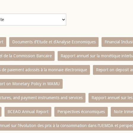
rt
Documents d’Etude et d’Analyse Economiques
Financial Inclu
l de la Commission Bancaire
Rapport annuel sur la monétique inter
es de paiement adossés à la monnaie électronique
Report on deposit 
ort on Monetary Policy in WAMU
ctures, and payment instruments and services
Rapport annuel sur les 
BCEAO Annual Report
Perspectives économiques
Note trime
nnuel sur l‘évolution des prix à la consommation dans l‘UEMOA et perspec