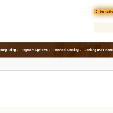
Menu
Internati
top
En
tary Policy
Payment Systems
Financial Stability
Banking and Financ