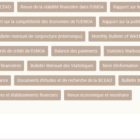
 BCEAO
Revue de la stabilité financière dans l‘UMOA
Rapport sur l
t sur la compétitivité des économies de l‘UEMOA
Rapport sur la poli
lletin mensuel de conjoncture (interrompu)
Monthly Bulletin of WAE
ents de crédit de l‘UMOA
Balance des paiements
Statistics Yearbo
 financières
Bulletin Mensuel des Statistiques
Note d’information
nance
Documents d’études et de recherche de la BCEAO
Bulletin t
s et établissements financiers
Revue économique et monétaire