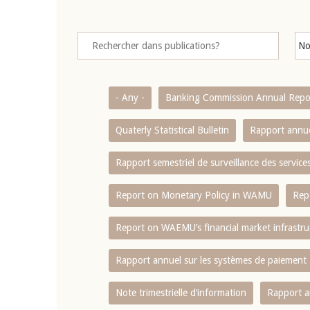
- Any -
Banking Commission Annual Repo
Quaterly Statistical Bulletin
Rapport annue
Rapport semestriel de surveillance des servic
Report on Monetary Policy in WAMU
Rep
Report on WAEMU’s financial market infrastru
Rapport annuel sur les systèmes de paiement
Note trimestrielle d‘information
Rapport a