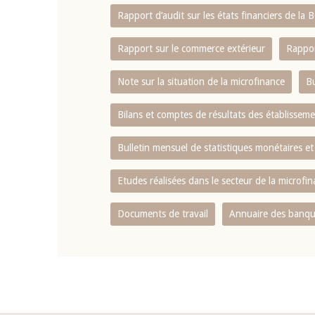
Rapport d‘audit sur les états financiers de la
Rapport sur le commerce extérieur
Rappor
Note sur la situation de la microfinance
Bu
Bilans et comptes de résultats des établissem
Bulletin mensuel de statistiques monétaires et
Etudes réalisées dans le secteur de la microfi
Documents de travail
Annuaire des banque