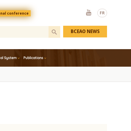
Youtube
FR
onal conference
BCEAO NEWS
ial System
Publications