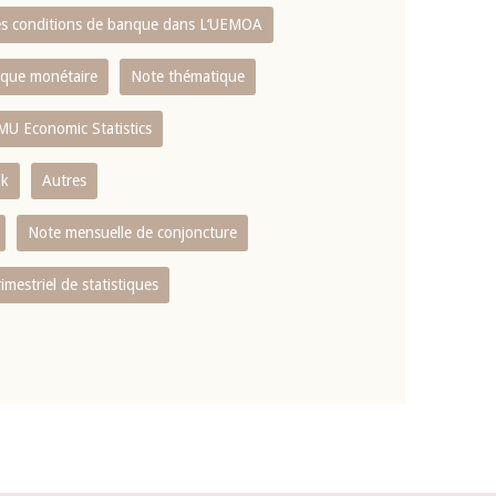
es conditions de banque dans L‘UEMOA
tique monétaire
Note thématique
MU Economic Statistics
ok
Autres
Note mensuelle de conjoncture
rimestriel de statistiques