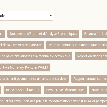
rt
Documents d’Etude et d’Analyse Economiques
Financial Inclu
l de la Commission Bancaire
Rapport annuel sur la monétique inter
es de paiement adossés à la monnaie électronique
Report on deposit 
ort on Monetary Policy in WAMU
ctures, and payment instruments and services
Rapport annuel sur les 
BCEAO Annual Report
Perspectives économiques
Note trime
nnuel sur l‘évolution des prix à la consommation dans l‘UEMOA et perspec