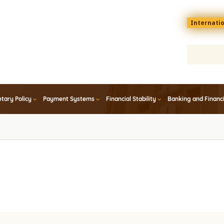
Menu
Internati
top
En
tary Policy
Payment Systems
Financial Stability
Banking and Financ