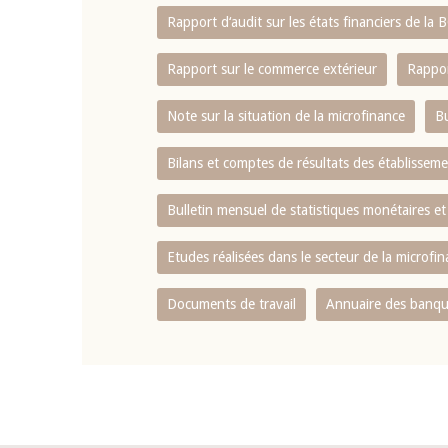
Rapport d‘audit sur les états financiers de la
Rapport sur le commerce extérieur
Rappor
Note sur la situation de la microfinance
Bu
Bilans et comptes de résultats des établissem
Bulletin mensuel de statistiques monétaires et
Etudes réalisées dans le secteur de la microfi
Documents de travail
Annuaire des banque