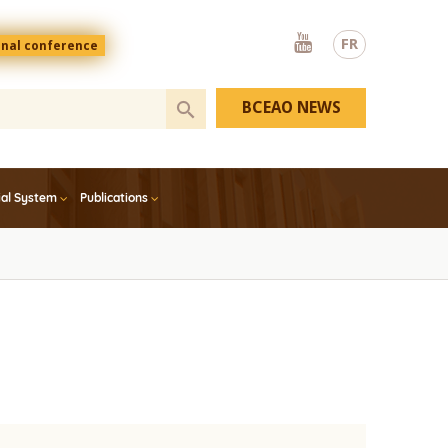
Youtube
FR
onal conference
BCEAO NEWS
ial System
Publications