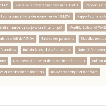
 BCEAO
Revue de la stabilité financière dans l‘UMOA
Rapport sur l
t sur la compétitivité des économies de l‘UEMOA
Rapport sur la poli
lletin mensuel de conjoncture (interrompu)
Monthly Bulletin of WAE
ents de crédit de l‘UMOA
Balance des paiements
Statistics Yearbo
 financières
Bulletin Mensuel des Statistiques
Note d’information
nance
Documents d’études et de recherche de la BCEAO
Bulletin t
s et établissements financiers
Revue économique et monétaire