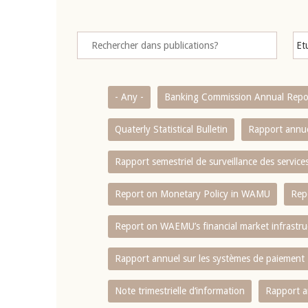
- Any -
Banking Commission Annual Repo
Quaterly Statistical Bulletin
Rapport annue
Rapport semestriel de surveillance des servic
Report on Monetary Policy in WAMU
Rep
Report on WAEMU’s financial market infrastru
Rapport annuel sur les systèmes de paiement
Note trimestrielle d‘information
Rapport a