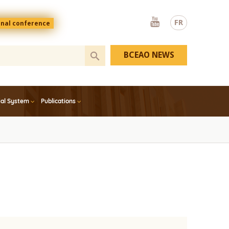
Youtube
FR
onal conference
BCEAO NEWS
ial System
Publications