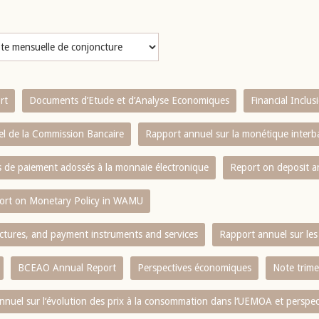
rt
Documents d’Etude et d’Analyse Economiques
Financial Inclu
l de la Commission Bancaire
Rapport annuel sur la monétique inter
es de paiement adossés à la monnaie électronique
Report on deposit 
ort on Monetary Policy in WAMU
ctures, and payment instruments and services
Rapport annuel sur les 
BCEAO Annual Report
Perspectives économiques
Note trime
nnuel sur l‘évolution des prix à la consommation dans l‘UEMOA et perspec