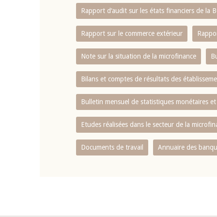
Rapport d‘audit sur les états financiers de la
Rapport sur le commerce extérieur
Rappor
Note sur la situation de la microfinance
Bu
Bilans et comptes de résultats des établissem
Bulletin mensuel de statistiques monétaires et
Etudes réalisées dans le secteur de la microfi
Documents de travail
Annuaire des banque