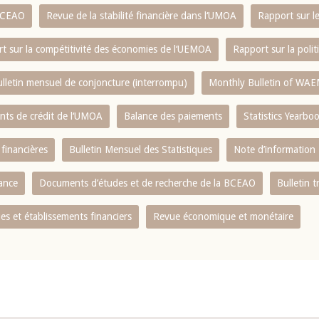
 BCEAO
Revue de la stabilité financière dans l‘UMOA
Rapport sur l
t sur la compétitivité des économies de l‘UEMOA
Rapport sur la poli
lletin mensuel de conjoncture (interrompu)
Monthly Bulletin of WAE
ents de crédit de l‘UMOA
Balance des paiements
Statistics Yearbo
 financières
Bulletin Mensuel des Statistiques
Note d’information
nance
Documents d’études et de recherche de la BCEAO
Bulletin t
s et établissements financiers
Revue économique et monétaire