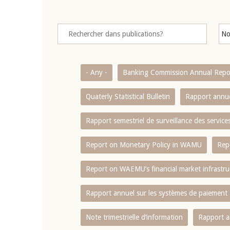
- Any -
Banking Commission Annual Repo
Quaterly Statistical Bulletin
Rapport annue
Rapport semestriel de surveillance des servic
Report on Monetary Policy in WAMU
Rep
Report on WAEMU’s financial market infrastru
Rapport annuel sur les systèmes de paiement
Note trimestrielle d‘information
Rapport a