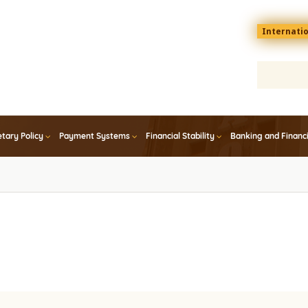
Menu
Internati
top
En
tary Policy
Payment Systems
Financial Stability
Banking and Financ