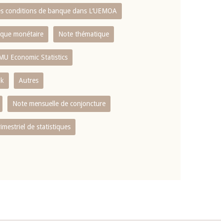
es conditions de banque dans L‘UEMOA
tique monétaire
Note thématique
MU Economic Statistics
ok
Autres
Note mensuelle de conjoncture
rimestriel de statistiques