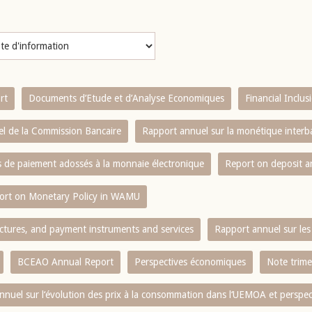
rt
Documents d’Etude et d’Analyse Economiques
Financial Inclu
l de la Commission Bancaire
Rapport annuel sur la monétique inter
es de paiement adossés à la monnaie électronique
Report on deposit 
ort on Monetary Policy in WAMU
ctures, and payment instruments and services
Rapport annuel sur les 
BCEAO Annual Report
Perspectives économiques
Note trime
nnuel sur l‘évolution des prix à la consommation dans l‘UEMOA et perspec