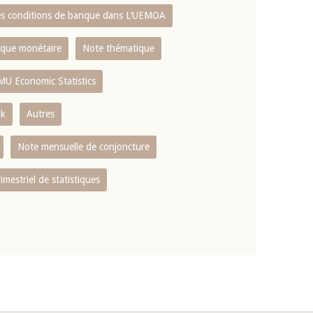
es conditions de banque dans L‘UEMOA
tique monétaire
Note thématique
MU Economic Statistics
ok
Autres
Note mensuelle de conjoncture
rimestriel de statistiques