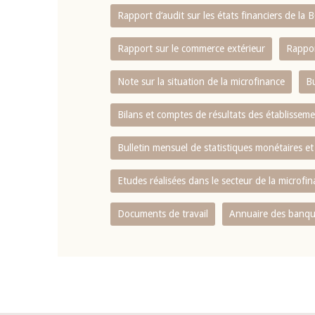
Rapport d‘audit sur les états financiers de la
Rapport sur le commerce extérieur
Rappor
Note sur la situation de la microfinance
Bu
Bilans et comptes de résultats des établissem
Bulletin mensuel de statistiques monétaires et
Etudes réalisées dans le secteur de la microfi
Documents de travail
Annuaire des banque