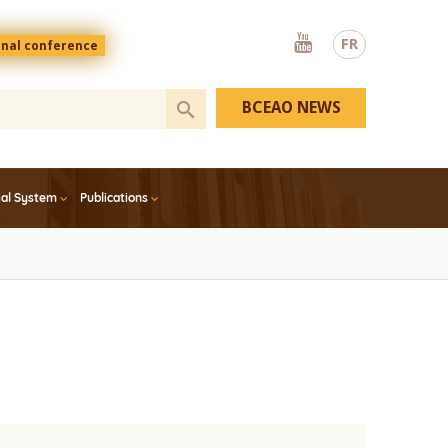
Youtube
FR
onal conference
BCEAO NEWS
ial System
Publications