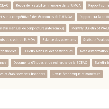
 BCEAO
Revue de la stabilité financière dans l‘UMOA
Rapport sur l
t sur la compétitivité des économies de l‘UEMOA
Rapport sur la poli
lletin mensuel de conjoncture (interrompu)
Monthly Bulletin of WAE
ents de crédit de l‘UMOA
Balance des paiements
Statistics Yearbo
 financières
Bulletin Mensuel des Statistiques
Note d’information
nance
Documents d’études et de recherche de la BCEAO
Bulletin t
s et établissements financiers
Revue économique et monétaire