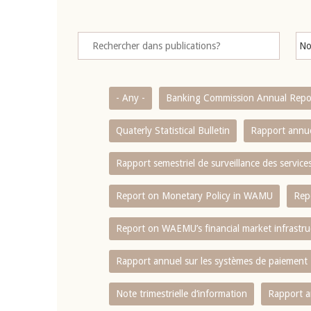
- Any -
Banking Commission Annual Repo
Quaterly Statistical Bulletin
Rapport annue
Rapport semestriel de surveillance des servic
Report on Monetary Policy in WAMU
Rep
Report on WAEMU’s financial market infrastru
Rapport annuel sur les systèmes de paiement
Note trimestrielle d‘information
Rapport a