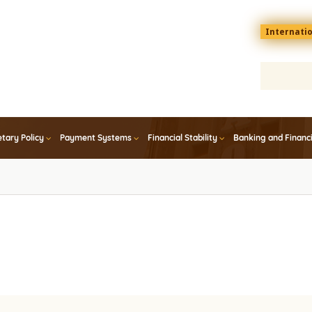
Menu
Internati
top
En
tary Policy
Payment Systems
Financial Stability
Banking and Financ