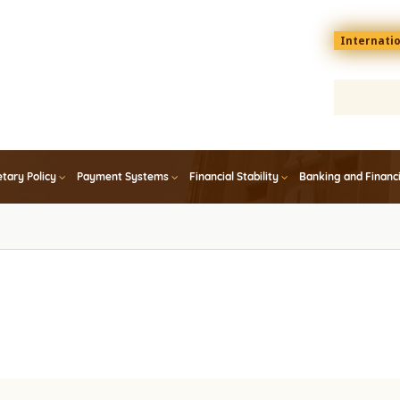
Menu
Internati
top
En
tary Policy
Payment Systems
Financial Stability
Banking and Financ