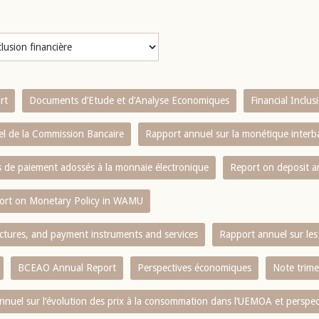
rt
Documents d’Etude et d’Analyse Economiques
Financial Inclu
l de la Commission Bancaire
Rapport annuel sur la monétique inter
es de paiement adossés à la monnaie électronique
Report on deposit 
ort on Monetary Policy in WAMU
ctures, and payment instruments and services
Rapport annuel sur les 
BCEAO Annual Report
Perspectives économiques
Note trime
nnuel sur l‘évolution des prix à la consommation dans l‘UEMOA et perspec