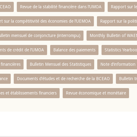
 BCEAO
Revue de la stabilité financière dans l‘UMOA
Rapport sur l
t sur la compétitivité des économies de l‘UEMOA
Rapport sur la poli
lletin mensuel de conjoncture (interrompu)
Monthly Bulletin of WAE
ents de crédit de l‘UMOA
Balance des paiements
Statistics Yearbo
 financières
Bulletin Mensuel des Statistiques
Note d’information
nance
Documents d’études et de recherche de la BCEAO
Bulletin t
s et établissements financiers
Revue économique et monétaire