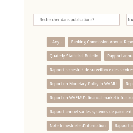
- Any -
Banking Commission Annual Repo
Quaterly Statistical Bulletin
Rapport annue
Rapport semestriel de surveillance des servic
Report on Monetary Policy in WAMU
Rep
Report on WAEMU’s financial market infrastru
Rapport annuel sur les systèmes de paiement
Note trimestrielle d‘information
Rapport a