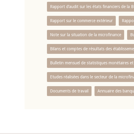
Rapport d‘audit sur les états financiers de la
Rapport sur le commerce extérieur
Rappor
Note sur la situation de la microfinance
Bu
Bilans et comptes de résultats des établissem
Bulletin mensuel de statistiques monétaires et
Etudes réalisées dans le secteur de la microfi
Documents de travail
Annuaire des banque