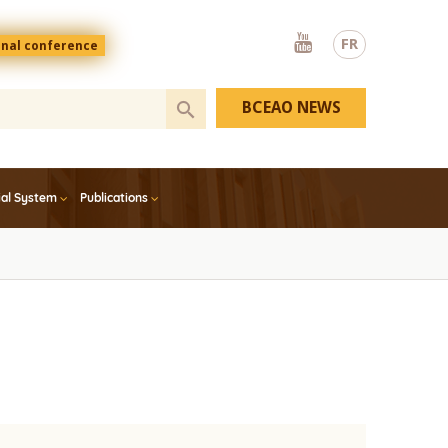
Youtube
FR
onal conference
BCEAO NEWS
ial System
Publications