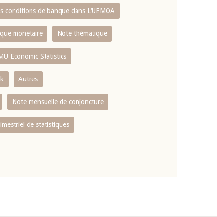
es conditions de banque dans L‘UEMOA
tique monétaire
Note thématique
MU Economic Statistics
ok
Autres
Note mensuelle de conjoncture
rimestriel de statistiques