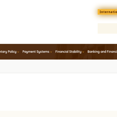
Menu
Internati
top
En
tary Policy
Payment Systems
Financial Stability
Banking and Financ