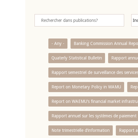
- Any -
Banking Commission Annual Repo
Quaterly Statistical Bulletin
Rapport annue
Rapport semestriel de surveillance des servic
Report on Monetary Policy in WAMU
Rep
Report on WAEMU’s financial market infrastru
Rapport annuel sur les systèmes de paiement
Note trimestrielle d‘information
Rapport a