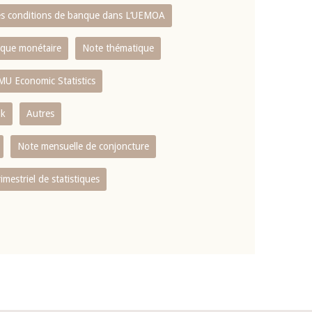
es conditions de banque dans L‘UEMOA
tique monétaire
Note thématique
MU Economic Statistics
ok
Autres
Note mensuelle de conjoncture
rimestriel de statistiques