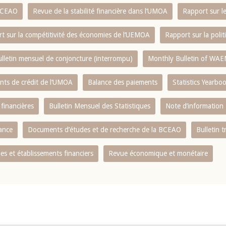
 BCEAO
Revue de la stabilité financière dans l‘UMOA
Rapport sur l
t sur la compétitivité des économies de l‘UEMOA
Rapport sur la poli
lletin mensuel de conjoncture (interrompu)
Monthly Bulletin of WAE
ents de crédit de l‘UMOA
Balance des paiements
Statistics Yearbo
 financières
Bulletin Mensuel des Statistiques
Note d’information
nance
Documents d’études et de recherche de la BCEAO
Bulletin t
s et établissements financiers
Revue économique et monétaire