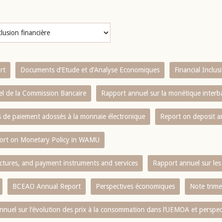
rt
Documents d’Etude et d’Analyse Economiques
Financial Inclu
l de la Commission Bancaire
Rapport annuel sur la monétique inter
es de paiement adossés à la monnaie électronique
Report on deposit 
ort on Monetary Policy in WAMU
ctures, and payment instruments and services
Rapport annuel sur les 
BCEAO Annual Report
Perspectives économiques
Note trime
nnuel sur l‘évolution des prix à la consommation dans l‘UEMOA et perspec