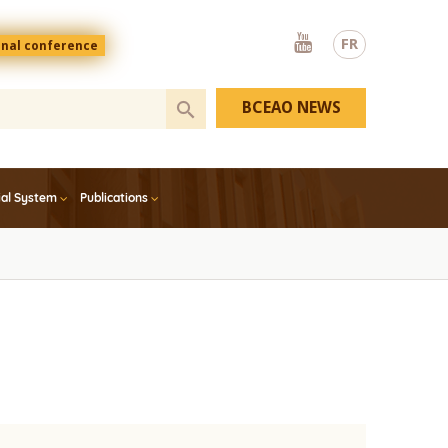
Youtube
FR
onal conference
BCEAO NEWS
ial System
Publications