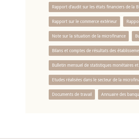
Rapport d‘audit sur les états financiers de la
Rapport sur le commerce extérieur
Rappor
Note sur la situation de la microfinance
Bu
Bilans et comptes de résultats des établissem
Bulletin mensuel de statistiques monétaires et
Etudes réalisées dans le secteur de la microfi
Documents de travail
Annuaire des banque