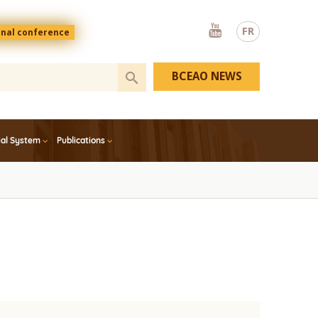
Youtube
FR
onal conference
BCEAO NEWS
ial System
Publications