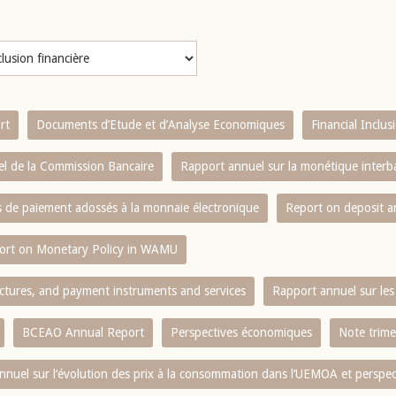
rt
Documents d’Etude et d’Analyse Economiques
Financial Inclu
l de la Commission Bancaire
Rapport annuel sur la monétique inter
es de paiement adossés à la monnaie électronique
Report on deposit 
ort on Monetary Policy in WAMU
ctures, and payment instruments and services
Rapport annuel sur les 
BCEAO Annual Report
Perspectives économiques
Note trime
nnuel sur l‘évolution des prix à la consommation dans l‘UEMOA et perspec