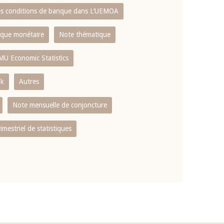
es conditions de banque dans L‘UEMOA
tique monétaire
Note thématique
MU Economic Statistics
ok
Autres
Note mensuelle de conjoncture
rimestriel de statistiques