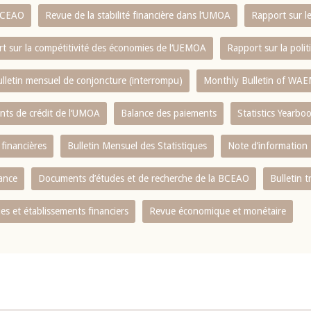
 BCEAO
Revue de la stabilité financière dans l‘UMOA
Rapport sur l
t sur la compétitivité des économies de l‘UEMOA
Rapport sur la poli
lletin mensuel de conjoncture (interrompu)
Monthly Bulletin of WAE
ents de crédit de l‘UMOA
Balance des paiements
Statistics Yearbo
 financières
Bulletin Mensuel des Statistiques
Note d’information
nance
Documents d’études et de recherche de la BCEAO
Bulletin t
s et établissements financiers
Revue économique et monétaire