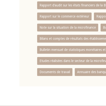
Rapport d‘audit sur les états financiers de la
Rapport sur le commerce extérieur
Rappor
Note sur la situation de la microfinance
Bu
Bilans et comptes de résultats des établissem
Bulletin mensuel de statistiques monétaires et
Etudes réalisées dans le secteur de la microfi
Documents de travail
Annuaire des banque