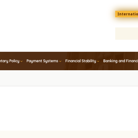
Menu
Internati
top
En
tary Policy
Payment Systems
Financial Stability
Banking and Financ