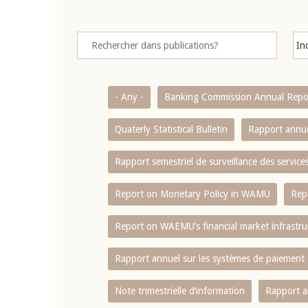
- Any -
Banking Commission Annual Repo
Quaterly Statistical Bulletin
Rapport annue
Rapport semestriel de surveillance des servic
Report on Monetary Policy in WAMU
Rep
Report on WAEMU’s financial market infrastru
Rapport annuel sur les systèmes de paiement
Note trimestrielle d‘information
Rapport a