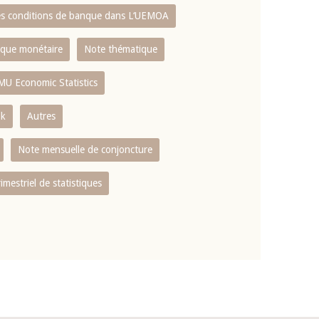
es conditions de banque dans L‘UEMOA
tique monétaire
Note thématique
MU Economic Statistics
ok
Autres
Note mensuelle de conjoncture
rimestriel de statistiques