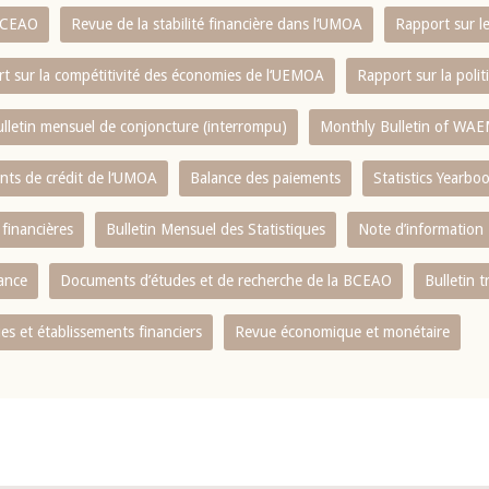
 BCEAO
Revue de la stabilité financière dans l‘UMOA
Rapport sur l
t sur la compétitivité des économies de l‘UEMOA
Rapport sur la poli
lletin mensuel de conjoncture (interrompu)
Monthly Bulletin of WAE
ents de crédit de l‘UMOA
Balance des paiements
Statistics Yearbo
 financières
Bulletin Mensuel des Statistiques
Note d’information
nance
Documents d’études et de recherche de la BCEAO
Bulletin t
s et établissements financiers
Revue économique et monétaire