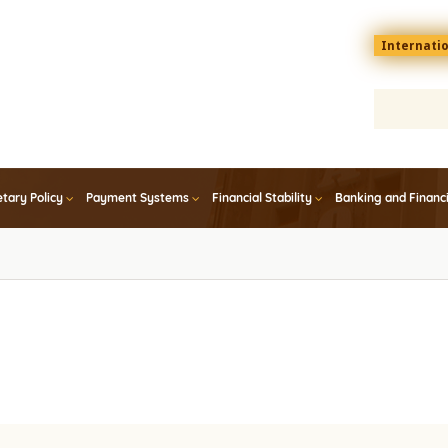
Menu
Internati
top
En
tary Policy
Payment Systems
Financial Stability
Banking and Financ