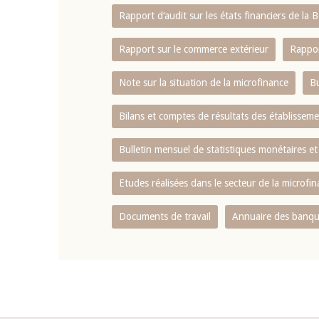
Rapport d‘audit sur les états financiers de la
Rapport sur le commerce extérieur
Rappor
Note sur la situation de la microfinance
Bu
Bilans et comptes de résultats des établissem
Bulletin mensuel de statistiques monétaires et
Etudes réalisées dans le secteur de la microfi
Documents de travail
Annuaire des banque