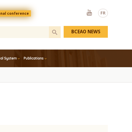
Youtube
FR
onal conference
BCEAO NEWS
ial System
Publications