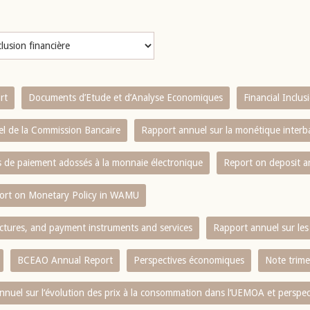
rt
Documents d’Etude et d’Analyse Economiques
Financial Inclu
l de la Commission Bancaire
Rapport annuel sur la monétique inter
es de paiement adossés à la monnaie électronique
Report on deposit 
ort on Monetary Policy in WAMU
ctures, and payment instruments and services
Rapport annuel sur les 
BCEAO Annual Report
Perspectives économiques
Note trime
nnuel sur l‘évolution des prix à la consommation dans l‘UEMOA et perspec