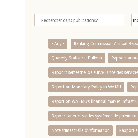
- Any -
Banking Commission Annual Repo
Quaterly Statistical Bulletin
Rapport annue
Rapport semestriel de surveillance des servic
Report on Monetary Policy in WAMU
Rep
Report on WAEMU’s financial market infrastru
Rapport annuel sur les systèmes de paiement
Note trimestrielle d‘information
Rapport a